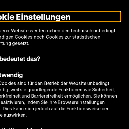
Leichte
Gebärdensprache
Suche
Heute +
Deutsch
Englisch
DHM
Dunklen
De
En
Sprache
Modus
kie Einstellungen
umschalten
Spielplan
Filmreihen
Über uns
serer Website werden neben den technisch unbedingt
digen Cookies noch Cookies zur statistischen
tung gesetzt.
bedeutet das?
otwendig
Cookies sind für den Betrieb der Website unbedingt
dig, weil sie grundlegende Funktionen wie Sicherheit,
rkfreiheit und Barrierefreiheit ermöglichen. Sie können
deaktivieren, indem Sie ihre Browsereinstellungen
. Dies kann sich jedoch auf die Funktionsweise der
e auswirken.