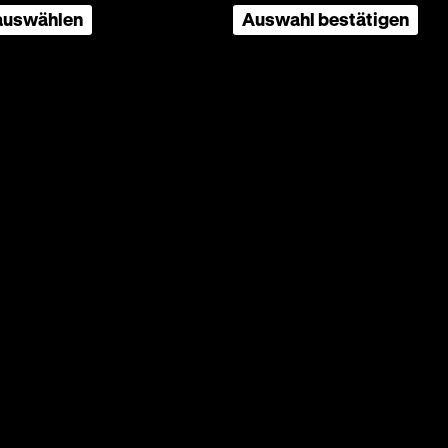
klungen.
 auswählen
Auswahl bestätigen
nd derer
onfilm
arer
rschaft
er
rboxd
Deutsches Historisches Museum