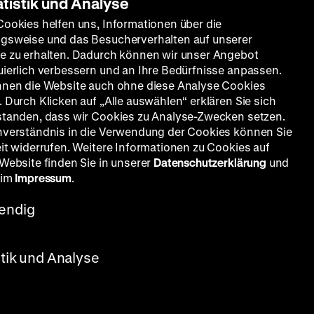
atistik und Analyse
Cookies helfen uns, Informationen über die
gsweise und das Besucherverhalten auf unserer
e zu erhalten. Dadurch können wir unser Angebot
uierlich verbessern und an Ihre Bedürfnisse anpassen.
nnen die Website auch ohne diese Analyse Cookies
 Durch Klicken auf „Alle auswählen“ erklären Sie sich
standen, dass wir Cookies zu Analyse-Zwecken setzen.
nverständnis in die Verwendung der Cookies können Sie
eit widerrufen. Weitere Informationen zu Cookies auf
rno
 Website finden Sie in unserer
Datenschutzerklärung
und
‘
· 35mm
 im
Impressum
.
er
Es ist
endig
Trieben
r läßt
ücks
stik und Analyse
leibt,
en, als
r aus