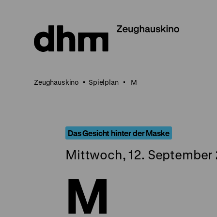
Direkt
zum
Seiteninhalt
springen
Zeughauskino
Spielplan
M
Das Gesicht hinter der Maske
Mittwoch, 12. September 
M