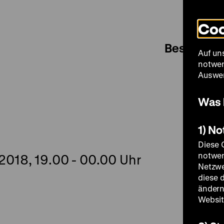
Coo
Besuch
Auf un
notwen
Auswer
Was 
1) N
Diese 
notwen
2018, 19.00 - 00.00 Uhr
Netzwe
diese 
ändern
Websit