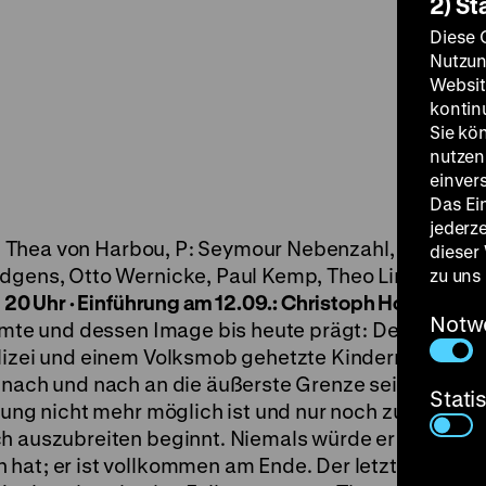
2) St
Diese 
Nutzun
Websit
kontin
Sie kö
nutzen.
einver
Das Ei
jederz
ng, Thea von Harbou, P: Seymour Nebenzahl, K: Fritz A
dieser
ndgens, Otto Wernicke, Paul Kemp, Theo Lingen, 112
zu uns
m 20 Uhr · Einführung am 12.09.: Christoph Hochhäusl
Notw
mmte und dessen Image bis heute prägt: Der seinen 
lizei und einem Volksmob gehetzte Kindermörder: „E
r nach und nach an die äußerste Grenze seines Ungl
Stati
rung nicht mehr möglich ist und nur noch zu hoffen b
h auszubreiten beginnt. Niemals würde er ärger leid
hat; er ist vollkommen am Ende. Der letzte Ton, de