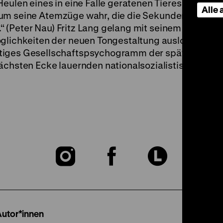
eulen eines in eine Falle geratenen Tieres – ist ver
Alle
r kaum seine Atemzüge wahr, die die Sekunden, währe
n.“ (Peter Nau) Fritz Lang gelang mit seinem ersten T
glichkeiten der neuen Tongestaltung auslotet; ein
htiges Gesellschaftspsychogramm der späten Weim
nächsten Ecke lauernden nationalsozialistischen Her
Zu
Zu
Zu
unserer
unserer
unser
Instagram
Facebook
Lette
Autor*innen