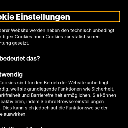
Leichte
Gebärdensprache
Suche
Heute +
Deutsch
Englisch
DHM
Dunklen
De
En
Sprache
Modus
kie Einstellungen
umschalten
Spielplan
Filmreihen
Über uns
serer Website werden neben den technisch unbedingt
digen Cookies noch Cookies zur statistischen
tung gesetzt.
bedeutet das?
otwendig
Cookies sind für den Betrieb der Website unbedingt
dig, weil sie grundlegende Funktionen wie Sicherheit,
rkfreiheit und Barrierefreiheit ermöglichen. Sie können
deaktivieren, indem Sie ihre Browsereinstellungen
. Dies kann sich jedoch auf die Funktionsweise der
e auswirken.