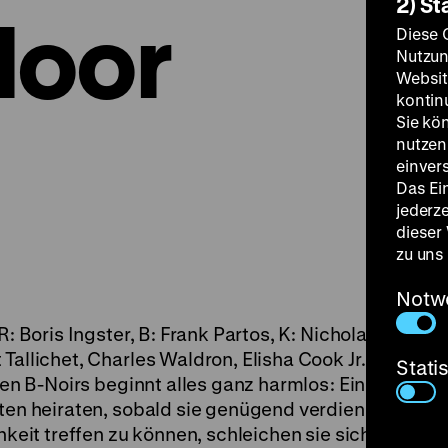
2) St
loor
Diese 
Nutzun
Websit
kontin
Sie kö
nutzen.
einver
Das Ei
jederz
dieser
zu uns
Notw
: Boris Ingster, B: Frank Partos, K: Nicholas Musura
Tallichet, Charles Waldron, Elisha Cook Jr., 67‘
· 35
Stati
en B-Noirs beginnt alles ganz harmlos: Ein nettes j
ten heiraten, sobald sie genügend verdienen. Da sie
hkeit treffen zu können, schleichen sie sich heimlich