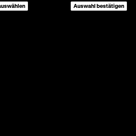
t dies
 auswählen
Auswahl bestätigen
ht fällt
zung
len
nd
er