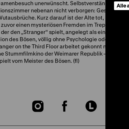
amenbesuch unerwünscht. Selbstverständlich bleib
Alle
sionszimmer nebenan nicht verborgen: Geschrei,
tausbrüche. Kurz darauf ist der Alte tot, der Verdac
gs zuvor einen mysteriösen Fremden im Treppenhaus
e, der den „Stranger“ spielt, angelegt als eine Zuspit
tion des Bösen, völlig ohne Psychologie oder
anger on the Third Floor arbeitet gekonnt mit visuel
he Stummfilmkino der Weimarer Republik – spanne
ielt vom Meister des Bösen. (fl)
Zu
Zu
Zu
unserer
unserer
unser