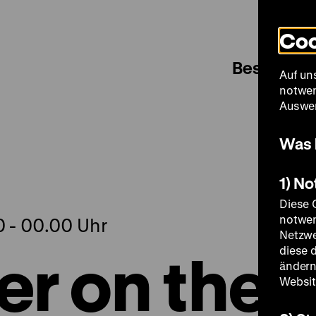
Coo
Besuch
Auf un
notwen
Auswer
Was 
1) N
Diese 
notwen
00 - 00.00 Uhr
Netzwe
er on the
diese 
ändern
Websit