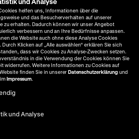
atistik und Analyse
Cookies helfen uns, Informationen über die
gsweise und das Besucherverhalten auf unserer
e zu erhalten. Dadurch können wir unser Angebot
uierlich verbessern und an Ihre Bedürfnisse anpassen.
nnen die Website auch ohne diese Analyse Cookies
 Durch Klicken auf „Alle auswählen“ erklären Sie sich
standen, dass wir Cookies zu Analyse-Zwecken setzen.
nverständnis in die Verwendung der Cookies können Sie
eit widerrufen. Weitere Informationen zu Cookies auf
 Website finden Sie in unserer
Datenschutzerklärung
und
 im
Impressum
.
endig
ca, D:
mm, OF
stik und Analyse
unges
 es leid
 ins