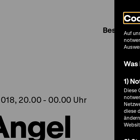
Coo
Besuch
Auf un
notwen
Auswer
Was 
1) N
Diese 
notwen
018, 20.00 - 00.00 Uhr
Netzwe
Angel
diese 
ändern
Websit