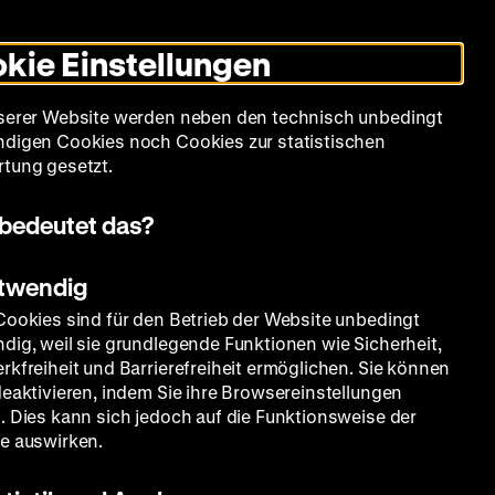
Leichte
Gebärdensprache
Suche
Heute +
Deutsch
Englisch
DHM
Dunklen
De
En
Sprache
Modus
kie Einstellungen
umschalten
Spielplan
Filmreihen
Über uns
serer Website werden neben den technisch unbedingt
digen Cookies noch Cookies zur statistischen
tung gesetzt.
bedeutet das?
otwendig
Cookies sind für den Betrieb der Website unbedingt
dig, weil sie grundlegende Funktionen wie Sicherheit,
rkfreiheit und Barrierefreiheit ermöglichen. Sie können
deaktivieren, indem Sie ihre Browsereinstellungen
. Dies kann sich jedoch auf die Funktionsweise der
e auswirken.