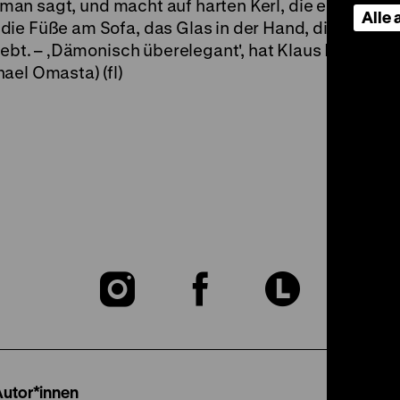
e man sagt, und macht auf harten Kerl, die entsprec
Alle
ie Füße am Sofa, das Glas in der Hand, die Zigaret
klebt. – ‚Dämonisch überelegant', hat Klaus Mann de
ael Omasta) (fl)
Zu
Zu
Zu
unserer
unserer
unser
Instagram
Facebook
Lette
Autor*innen