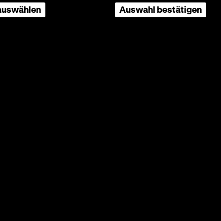
henden
 auswählen
Auswahl bestätigen
te an
n
Seite
nach
oben
scrollen
er
rboxd
Deutsches Historisches Museum