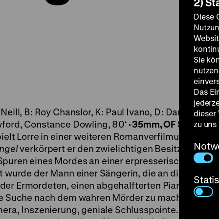
2) St
Diese 
Nutzun
Websit
kontin
Sie kö
nutzen.
einver
Das Ei
jederz
Neill, B: Roy Chanslor, K: Paul Ivano, D: Dan Duryea,
dieser
awford, Constance Dowling, 80‘
· 35mm, OF
SA 15.09.
zu uns
ielt Lorre in einer weiteren Romanverfilmung nach N
Notw
Angel
verkörpert er den zwielichtigen Besitzer eines
Spuren eines Mordes an einer erpresserischen Blon
lt wurde der Mann einer Sängerin, die an die Unschul
Stati
der Ermordeten, einen abgehalfterten Pianisten, d
 die Suche nach dem wahren Mörder zu machen. „Wov
era, Inszenierung, geniale Schlusspointe. Lorre spi