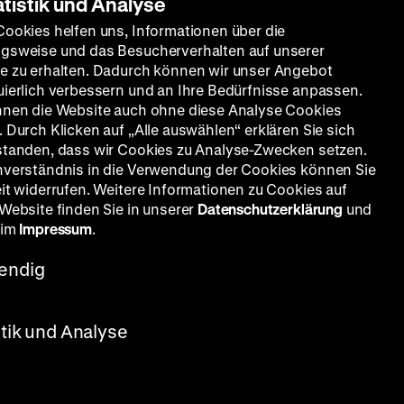
atistik und Analyse
Cookies helfen uns, Informationen über die
gsweise und das Besucherverhalten auf unserer
e zu erhalten. Dadurch können wir unser Angebot
uierlich verbessern und an Ihre Bedürfnisse anpassen.
nnen die Website auch ohne diese Analyse Cookies
 Durch Klicken auf „Alle auswählen“ erklären Sie sich
standen, dass wir Cookies zu Analyse-Zwecken setzen.
nverständnis in die Verwendung der Cookies können Sie
eit widerrufen. Weitere Informationen zu Cookies auf
 June
 Website finden Sie in unserer
Datenschutzerklärung
und
 um
21
 im
Impressum
.
oir-
endig
dine
d ihres
stik und Analyse
avon
on der
elt