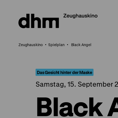
Direkt
zum
Seiteninhalt
springen
Zeughauskino
Spielplan
Black Angel
Das Gesicht hinter der Maske
Samstag, 15. September 2
Black 