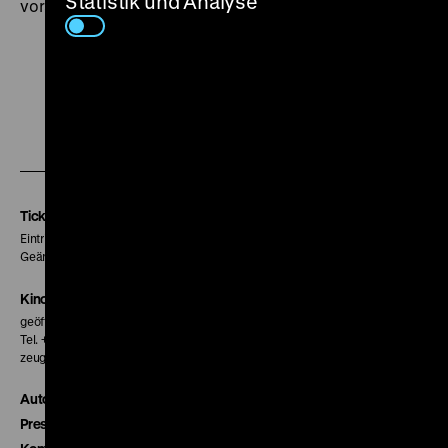
Statistik und Analyse
vorstellen. (fl)
Zu
Zu
Zu
unserer
unserer
unserer
Instagram
Facebook
Letterboxd
Seite
Seite
Seite
Tickets
Eintritt 5 €
Geänderte Preise sind im Programm vermerkt.
Kinokasse
geöffnet 30 Minuten vor Beginn der ersten Vorstellung
Tel. + 49 30 20304-770
zeughauskino@dhm.de
Autor*innen
Presse