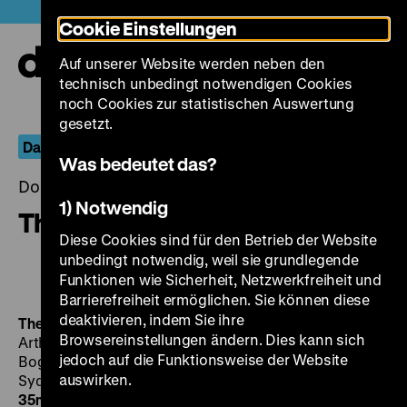
Direkt
Heute +
Cookie Einstellungen
zum
Seiteninhalt
Auf unserer Website werden neben den
springen
Navi
technisch unbedingt notwendigen Cookies
auf-
und
noch Cookies zur statistischen Auswertung
zuk
gesetzt.
Das Gesicht hinter der Maske
Was bedeutet das?
Donnerstag, 26. Juli 2018, 20.00 - 00.00 Uhr
1) Notwendig
The Maltese Falcon
Diese Cookies sind für den Betrieb der Website
unbedingt notwendig, weil sie grundlegende
Funktionen wie Sicherheit, Netzwerkfreiheit und
Barrierefreiheit ermöglichen. Sie können diese
deaktivieren, indem Sie ihre
The Maltese Falcon
US 1941, R/B: John Huston, K:
Browsereinstellungen ändern. Dies kann sich
Arthur Edeson, M: Adolph Deutsch, D: Humphrey
jedoch auf die Funktionsweise der Website
Bogart, Mary Astor, Gladys George, Peter Lorre,
auswirken.
Sydney Greenstreet, Ward Bond, Elisha Cook Jr., 100‘
·
35mm, OF
DO 26.07. um 20 Uhr + MI 15.08. um 20 Uhr ·