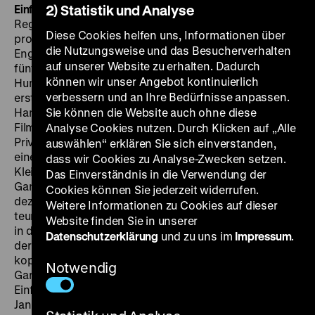
Einführung am 26.07.: Janina Müller
2) Statistik und Analyse
Mit John Hustons
Regiedebüt
The Maltese Falcon
beginnt Lorres
Diese Cookies helfen uns, Informationen über
produktivste Zeit in Hollywood. Neben anderen
die Nutzungsweise und das Besucherverhalten
Engagements dreht er allein 15 Filme innerhalb von
auf unserer Website zu erhalten. Dadurch
fünf Jahren für Warner Bros. – davon vier Filme mit
können wir unser Angebot kontinuierlich
Humphrey Bogart, mit dem er in
The Maltese Falcon
verbessern und an Ihre Bedürfnisse anpassen.
erstmals vor der Kamera steht. Basierend auf Dashiell
Hammetts Erfolgsroman, entsteht ein prototypischer
Sie können die Website auch ohne diese
Film Noir mit Bogart in der Rolle des hartgesottenen
Analyse Cookies nutzen. Durch Klicken auf „Alle
Privatdetektivs Sam Spade, der die wertvolle Skulptur
auswählen“ erklären Sie sich einverstanden,
eines Falken finden soll. Lorre verkörpert den
dass wir Cookies zu Analyse-Zwecken setzen.
Kleinkriminellen Joel Cairo, „ein Dandy von einem
Das Einverständnis in die Verwendung der
Gangster, mit rabenschwarz gelocktem Haar, einem
Cookies können Sie jederzeit widerrufen.
dezenten Regenschirmchen, weißen Handschuhen,
Weitere Informationen zu Cookies auf dieser
teurem Zigarettenetui und Reisepässen dreier Länder
Website finden Sie in unserer
in der Tasche; seine Visitenkarte, bemerkt Sam Spade,
Datenschutzerklärung
und zu uns im
Impressum
.
der gewiefte Detektiv, gleich bei Cairos erstem Auftritt
kopfschüttelnd, duftet etwas zu süß nach Parfüm von
Notwendig
Gardenien.“ (Michael Omasta) – In ihrem
Einführungsvortrag wird die Musikwissenschaftlerin
Janina Müller die Filmmusik von Adolph Deutsch