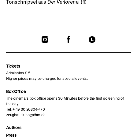
Tonschnipsel aus
Der Verlorene
. (fl)
To
To
To
our
our
our
Instagram
Facebook
Letterboxd
page
page
page
Tickets
Admission € 5
Higher prices may be charged for special events.
Box Office
The cinema’s box office opens 30 Minutes before the first screening of
the day.
Tel. + 49 30 20304-770
zeughauskino@dhm.de
Authors
Press