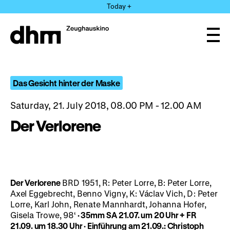
Jump
Today +
directly
to
the
Ope
page
and
clos
contents
the
navi
Das Gesicht hinter der Maske
Saturday, 21. July 2018, 08.00 PM - 12.00 AM
Der Verlorene
Der Verlorene
BRD 1951, R: Peter Lorre, B: Peter Lorre,
Axel Eggebrecht, Benno Vigny, K: Václav Vich, D: Peter
Lorre, Karl John, Renate Mannhardt, Johanna Hofer,
Gisela Trowe, 98‘
· 35mm
SA 21.07. um 20 Uhr + FR
21.09. um 18.30 Uhr · Einführung am 21.09.: Christoph