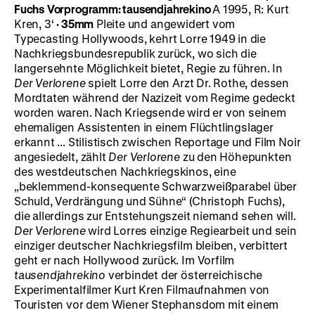
Fuchs
Vorprogramm:
tausendjahrekino
A 1995, R: Kurt
Kren, 3‘
· 35mm
Pleite und angewidert vom
Typecasting Hollywoods, kehrt Lorre 1949 in die
Nachkriegsbundesrepublik zurück, wo sich die
langersehnte Möglichkeit bietet, Regie zu führen. In
Der Verlorene
spielt Lorre den Arzt Dr. Rothe, dessen
Mordtaten während der Nazizeit vom Regime gedeckt
worden waren. Nach Kriegsende wird er von seinem
ehemaligen Assistenten in einem Flüchtlingslager
erkannt ... Stilistisch zwischen Reportage und Film Noir
angesiedelt, zählt
Der Verlorene
zu den Höhepunkten
des westdeutschen Nachkriegskinos, eine
„beklemmend-konsequente Schwarzweißparabel über
Schuld, Verdrängung und Sühne“ (Christoph Fuchs),
die allerdings zur Entstehungszeit niemand sehen will.
Der Verlorene
wird Lorres einzige Regiearbeit und sein
einziger deutscher Nachkriegsfilm bleiben, verbittert
geht er nach Hollywood zurück. Im Vorfilm
tausendjahrekino
verbindet der österreichische
Experimentalfilmer Kurt Kren Filmaufnahmen von
Touristen vor dem Wiener Stephansdom mit einem