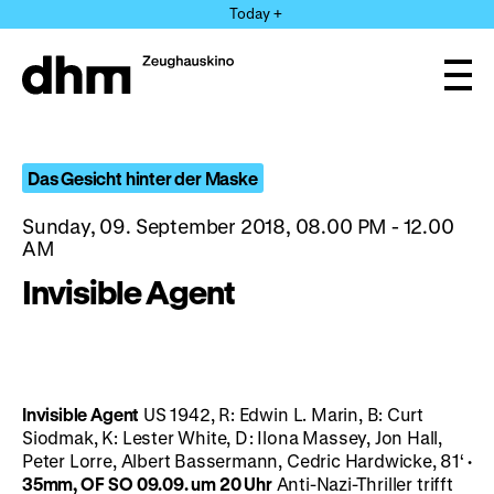
Jump
Today +
directly
to
the
Ope
page
and
clos
contents
the
navi
Das Gesicht hinter der Maske
Sunday, 09. September 2018, 08.00 PM - 12.00
AM
Invisible Agent
Invisible Agent
US 1942, R: Edwin L. Marin, B: Curt
Siodmak, K: Lester White, D: Ilona Massey, Jon Hall,
Peter Lorre, Albert Bassermann, Cedric Hardwicke, 81‘
·
35mm, OF
SO 09.09. um
20
Uhr
Anti-Nazi-Thriller trifft