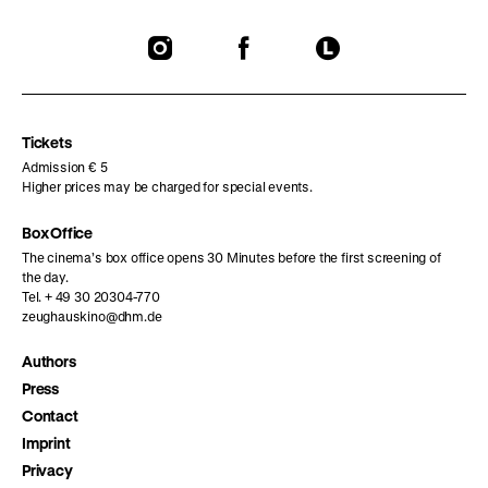
To
To
To
our
our
our
Instagram
Facebook
Letterboxd
page
page
page
Tickets
Admission € 5
Higher prices may be charged for special events.
Box Office
The cinema’s box office opens 30 Minutes before the first screening of
the day.
Tel. + 49 30 20304-770
zeughauskino@dhm.de
Authors
Press
Contact
Imprint
Privacy