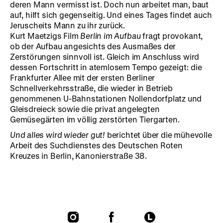
deren Mann vermisst ist. Doch nun arbeitet man, baut
auf, hilft sich gegenseitig. Und eines Tages findet auch
Jeruscheits Mann zu ihr zurück.
Kurt Maetzigs Film
Berlin im Aufbau
fragt provokant,
ob der Aufbau angesichts des Ausmaßes der
Zerstörungen sinnvoll ist. Gleich im Anschluss wird
dessen Fortschritt in atemlosem Tempo gezeigt: die
Frankfurter Allee mit der ersten Berliner
Schnellverkehrsstraße, die wieder in Betrieb
genommenen U-Bahnstationen Nollendorfplatz und
Gleisdreieck sowie die privat angelegten
Gemüsegärten im völlig zerstörten Tiergarten.
Und alles wird wieder gut!
berichtet über die mühevolle
Arbeit des Suchdienstes des Deutschen Roten
Kreuzes in Berlin, Kanonierstraße 38.
To
To
To