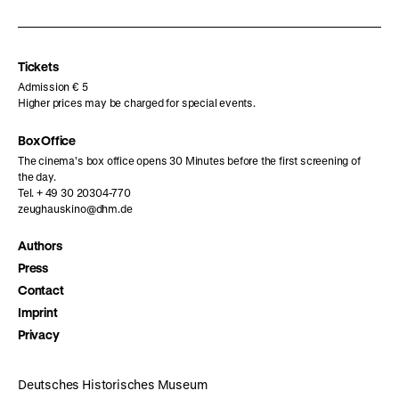
our
our
our
Instagram
Facebook
Letterboxd
page
page
page
Tickets
Admission € 5
Higher prices may be charged for special events.
Box Office
The cinema’s box office opens 30 Minutes before the first screening of
the day.
Tel. + 49 30 20304-770
zeughauskino@dhm.de
Authors
Press
Contact
Imprint
Privacy
Deutsches Historisches Museum