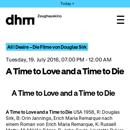
Jump
Today +
directly
to
the
Ope
page
and
clos
contents
the
navi
All I Desire – Die Filme von Douglas Sirk
Tuesday, 19. July 2016, 07.00 PM - 12.00 AM
A Time to Love and a Time to Die
A Time to Love and a Time to Die
A Time to Love and a Time to Die
USA 1958, R: Douglas
Sirk, B: Orin Jannings, Erich Maria Remarque nach
einem Roman von Erich Maria Remarque, K: Russell