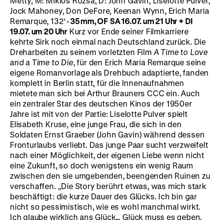
Metty, M: Miklós Rózsa, D: John Gavin, Liselotte Pulver,
Jock Mahoney, Don DeFore, Keenan Wynn, Erich Maria
Remarque, 132‘
·
35 mm, OF
SA 16.07. um 21 Uhr + DI
19.07. um 20 Uhr
Kurz vor Ende seiner Filmkarriere
kehrte Sirk noch einmal nach Deutschland zurück. Die
Dreharbeiten zu seinem vorletzten Film
A Time to Love
and a Time to Die
, für den Erich Maria Remarque seine
eigene Romanvorlage als Drehbuch adaptierte, fanden
komplett in Berlin statt, für die Innenaufnahmen
mietete man sich bei Arthur Brauners CCC ein. Auch
ein zentraler Star des deutschen Kinos der 1950er
Jahre ist mit von der Partie: Liselotte Pulver spielt
Elisabeth Kruse, eine junge Frau, die sich in den
Soldaten Ernst Graeber (John Gavin) während dessen
Fronturlaubs verliebt. Das junge Paar sucht verzweifelt
nach einer Möglichkeit, der eigenen Liebe wenn nicht
eine Zukunft, so doch wenigstens ein wenig Raum
zwischen den sie umgebenden, beengenden Ruinen zu
verschaffen. „Die Story berührt etwas, was mich stark
beschäftigt: die kurze Dauer des Glücks. Ich bin gar
nicht so pessimistisch, wie es wohl manchmal wirkt.
Ich glaube wirklich ans Glück… Glück muss es geben,