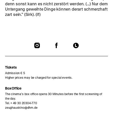
denn sonst kann es nicht zerstört werden. (...) Nur dem
Untergang geweihte Dinge können derart schmerzhaft
zart sein.” (Sirk). (lf)
To
To
To
our
our
our
Instagram
Facebook
Letterboxd
page
page
page
Tickets
Admission € 5
Higher prices may be charged for special events.
Box Office
The cinema’s box office opens 30 Minutes before the first screening of
the day.
Tel. + 49 30 20304-770
zeughauskino@dhm.de