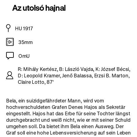
Az utolsó hajnal
HU 1917
35mm
OmU
R: Mihály Kertész, B: László Vajda, K: József Bécsi,
D: Leopold Kramer, Jenő Balassa, Erzsi B. Marton,
Claire Lotto, 87'
Bela, ein suizidgefährdeter Mann, wird vom
hochverschuldeten Grafen Denes Hajos als Sekretär
eingestellt. Hajos hat das Erbe für seine Tochter längst
durchgebracht und weiß nicht, wie er mit seiner Schuld
umgehen soll. Da bietet ihm Bela einen Ausweg. Der
Graf soll eine hohe Lebensversicherung auf sein Leben