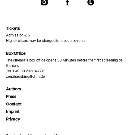
To
To
To
our
our
our
Instagram
Facebook
Letterboxd
page
page
page
Tickets
Admission € 5
Higher prices may be charged for special events.
Box Office
The cinema’s box office opens 30 Minutes before the first screening of
the day.
Tel. + 49 30 20304-770
zeughauskino@dhm.de
Authors
Press
Contact
Imprint
Privacy