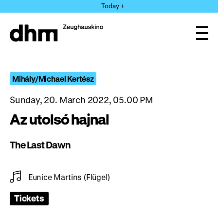
Jump
Today +
directly
to
the
Ope
page
and
clos
contents
the
navi
Mihály/Michael Kertész
Sunday, 20. March 2022, 05.00 PM
Az utolsó hajnal
The Last Dawn
Eunice Martins (Flügel)
Tickets