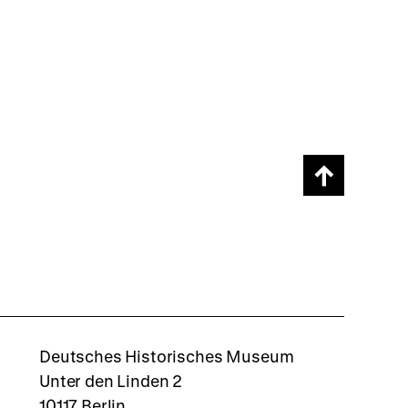
Scroll
page
back
to
top
rboxd
Deutsches Historisches Museum
Unter den Linden 2
10117 Berlin