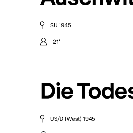
SU 1945
21‘
Die Tode
US/D (West) 1945