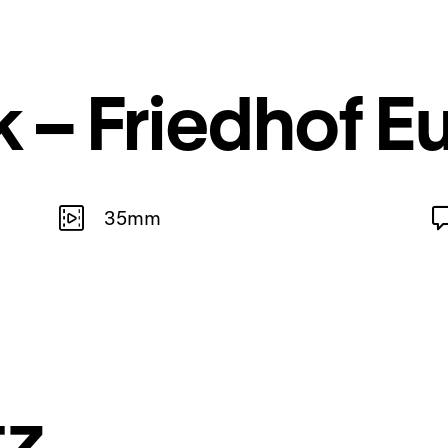
 – Friedhof E
35mm
tz