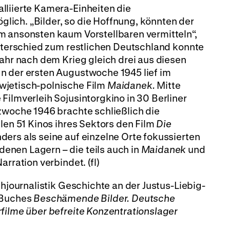
lliierte Kamera-Einheiten die
ich. „Bilder, so die Hoffnung, könnten der
m ansonsten kaum Vorstellbaren vermitteln“,
Unterschied zum restlichen Deutschland konnte
Jahr nach dem Krieg gleich drei aus diesen
n der ersten Augustwoche 1945 lief im
wjetisch-polnische Film
Maidanek.
Mitte
Filmverleih Sojusintorgkino in 30 Berliner
rzwoche 1946 brachte schließlich die
llen 51 Kinos ihres Sektors den Film
Die
ders als seine auf einzelne Orte fokussierten
nen Lagern – die teils auch in
Maidanek
und
arration verbindet. (fl)
chjournalistik Geschichte an der Justus-Liebig-
s Buches
Beschämende Bilder. Deutsche
filme über befreite Konzentrationslager