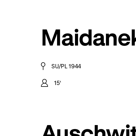
Maidanek
SU/PL 1944
15‘
Auschwi