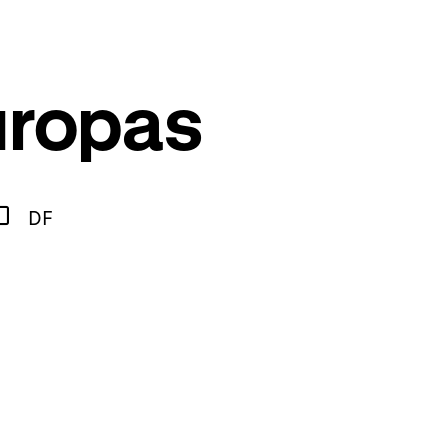
uropas
DF