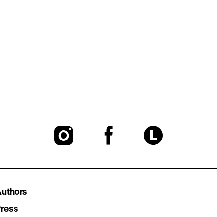
To
To
To
our
our
our
Instagram
Facebook
Lette
Authors
page
page
page
Press