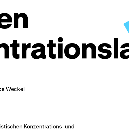
ten
trationsl
ike Weckel
listischen Konzentrations- und