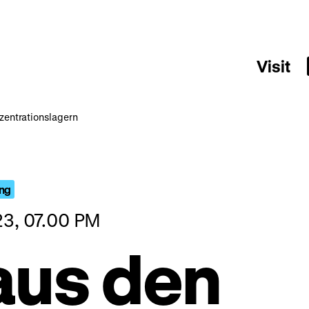
Visit
nzentrationslagern
ing
23, 07.00 PM
 aus den