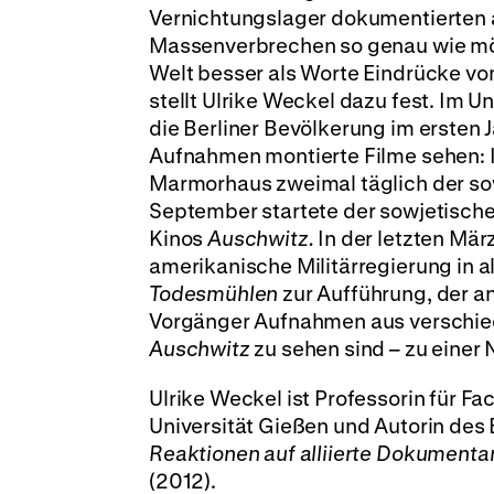
Vernichtungslager dokumentierten a
Massenverbrechen so genau wie mögl
Welt besser als Worte Eindrücke vo
stellt Ulrike Weckel dazu fest. Im 
die Berliner Bevölkerung im ersten 
Aufnahmen montierte Filme sehen: I
Marmorhaus zweimal täglich der so
September startete der sowjetische 
Kinos
Auschwitz.
In der letzten Mä
amerikanische Militärregierung in a
Todesmühlen
zur Aufführung, der an
Vorgänger Aufnahmen aus verschiede
Auschwitz
zu sehen sind
–
zu einer N
Ulrike Weckel ist Professorin für Fa
Universität Gießen und Autorin de
Reaktionen auf alliierte Dokumentar
(2012).