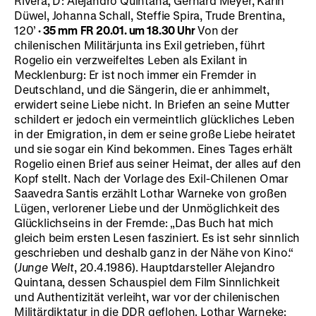
Rivera, D: Alejandro Quintana, Gerhard Meyer, Karin
Düwel, Johanna Schall, Steffie Spira, Trude Brentina,
120’
· 35 mm
FR 20.01. um 18.30 Uhr
Von der
chilenischen Militärjunta ins Exil getrieben, führt
Rogelio ein verzweifeltes Leben als Exilant in
Mecklenburg: Er ist noch immer ein Fremder in
Deutschland, und die Sängerin, die er anhimmelt,
erwidert seine Liebe nicht. In Briefen an seine Mutter
schildert er jedoch ein vermeintlich glückliches Leben
in der Emigration, in dem er seine große Liebe heiratet
und sie sogar ein Kind bekommen. Eines Tages erhält
Rogelio einen Brief aus seiner Heimat, der alles auf den
Kopf stellt. Nach der Vorlage des Exil-Chilenen Omar
Saavedra Santis erzählt Lothar Warneke von großen
Lügen, verlorener Liebe und der Unmöglichkeit des
Glücklichseins in der Fremde: „Das Buch hat mich
gleich beim ersten Lesen fasziniert. Es ist sehr sinnlich
geschrieben und deshalb ganz in der Nähe von Kino.“
(
Junge Welt
, 20.4.1986). Hauptdarsteller Alejandro
Quintana, dessen Schauspiel dem Film Sinnlichkeit
und Authentizität verleiht, war vor der chilenischen
Militärdiktatur in die DDR geflohen. Lothar Warneke: