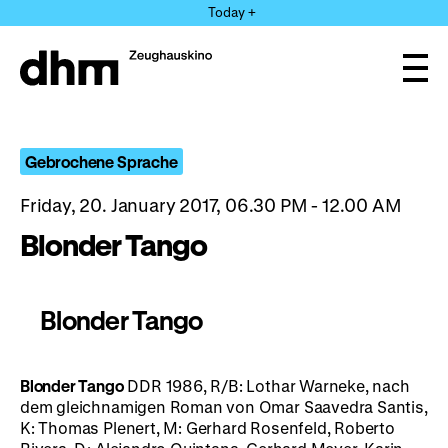
Jump
Today +
directly
to
the
Ope
page
and
clos
contents
the
navi
Gebrochene Sprache
Friday, 20. January 2017, 06.30 PM - 12.00 AM
Blonder Tango
Blonder Tango
Blonder Tango
DDR 1986, R/B: Lothar Warneke, nach
dem gleichnamigen Roman von Omar Saavedra Santis,
K: Thomas Plenert, M: Gerhard Rosenfeld, Roberto