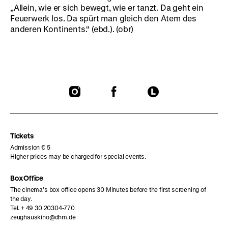
„Allein, wie er sich bewegt, wie er tanzt. Da geht ein
Feuerwerk los. Da spürt man gleich den Atem des
anderen Kontinents.“ (ebd.). (obr)
To
To
To
our
our
our
Instagram
Facebook
Letterboxd
page
page
page
Tickets
Admission € 5
Higher prices may be charged for special events.
Box Office
The cinema’s box office opens 30 Minutes before the first screening of
the day.
Tel. + 49 30 20304-770
zeughauskino@dhm.de