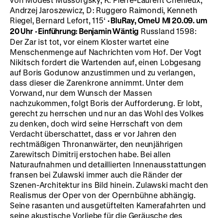
Andrzej Jaroszewicz, D: Ruggero Raimondi, Kenneth
Riegel, Bernard Lefort, 115‘
BluRay, OmeU
MI 20.09. um
·
20 Uhr
Einführung: Benjamin Wäntig
Russland 1598:
·
Der Zar ist tot, vor einem Kloster wartet eine
Menschenmenge auf Nachrichten vom Hof. Der Vogt
Nikitsch fordert die Wartenden auf, einen Lobgesang
auf Boris Godunow anzustimmen und zu verlangen,
dass dieser die Zarenkrone annimmt. Unter dem
Vorwand, nur dem Wunsch der Massen
nachzukommen, folgt Boris der Aufforderung. Er lobt,
gerecht zu herrschen und nur an das Wohl des Volkes
zu denken, doch wird seine Herrschaft von dem
Verdacht überschattet, dass er vor Jahren den
rechtmäßigen Thronanwärter, den neunjährigen
Zarewitsch Dimitrij erstochen habe. Bei allen
Naturaufnahmen und detaillierten Innenausstattungen
fransen bei Zulawski immer auch die Ränder der
Szenen-Architektur ins Bild hinein. Zulawski macht den
Realismus der Oper von der Opernbühne abhängig.
Seine rasanten und ausgetüftelten Kamerafahrten und
seine akustische Vorliebe für die Geräusche des