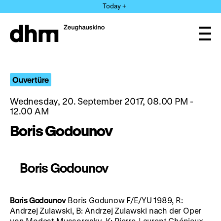
Jump
Today +
directly
to
the
Ope
page
and
clos
contents
the
navi
Ouvertüre
Wednesday, 20. September 2017, 08.00 PM -
12.00 AM
Boris Godounov
Boris Godounov
Boris Godounov
Boris Godunow F/E/YU 1989, R:
Andrzej Zulawski, B: Andrzej Zulawski nach der Oper
von Modest Mussorgsky, K: Pierre-Laurent Chénieux,