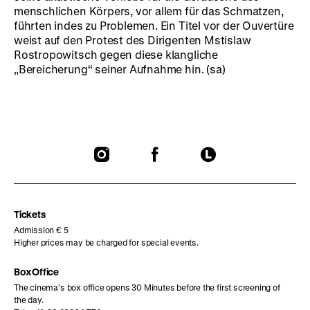
menschlichen Körpers, vor allem für das Schmatzen,
führten indes zu Problemen. Ein Titel vor der Ouvertüre
weist auf den Protest des Dirigenten Mstislaw
Rostropowitsch gegen diese klangliche
„Bereicherung“ seiner Aufnahme hin. (sa)
To
To
To
our
our
our
Instagram
Facebook
Letterboxd
page
page
page
Tickets
Admission € 5
Higher prices may be charged for special events.
Box Office
The cinema’s box office opens 30 Minutes before the first screening of
the day.