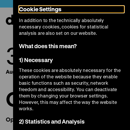
Jump
Today +
Cookie Settings
directly
to
In addition to the technically absolutely
the
Ope
necessary cookies, cookies for statistical
page
and
clos
analysis are also set on our website.
contents
the
navi
31.
30.
What does this mean?
1) Necessary
These cookies are absolutely necessary for the
August 2017
September 2017
operation of the website because they enable
basic functions such as security, network
freedom and accessibility. You can deactivate
Ouvertüre
them by changing your browser settings.
However, this may affect the way the website
works.
Oper und Kino
2) Statistics and Analysis