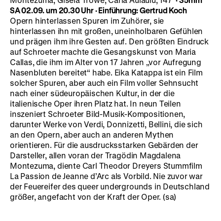
SA 02.09. um 20.30 Uhr
·
Einführung: Gertrud Koch
Opern hinterlassen Spuren im Zuhörer, sie
hinterlassen ihn mit großen, uneinholbaren Gefühlen
und prägen ihm ihre Gesten auf. Den größten Eindruck
auf Schroeter machte die Gesangskunst von Maria
Callas, die ihm im Alter von 17 Jahren „vor Aufregung
Nasenbluten bereitet“ habe. Eika Katappa ist ein Film
solcher Spuren, aber auch ein Film voller Sehnsucht
nach einer südeuropäischen Kultur, in der die
italienische Oper ihren Platz hat. In neun Teilen
inszeniert Schroeter Bild-Musik-Kompositionen,
darunter Werke von Verdi, Donnizetti, Bellini, die sich
an den Opern, aber auch an anderen Mythen
orientieren. Für die ausdrucksstarken Gebärden der
Darsteller, allen voran der Tragödin Magdalena
Montezuma, diente Carl Theodor Dreyers Stummfilm
La Passion de Jeanne d’Arc als Vorbild. Nie zuvor war
der Feuereifer des queer undergrounds in Deutschland
größer, angefacht von der Kraft der Oper. (sa)