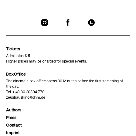
To
To
To
our
our
our
Instagram
Facebook
Letterboxd
page
page
page
Tickets
Admission € 5
Higher prices may be charged for special events.
Box Office
The cinema’s box office opens 30 Minutes before the first screening of
the day.
Tel. + 49 30 20304-770
zeughauskino@dhm.de
Authors
Press
Contact
Imprint