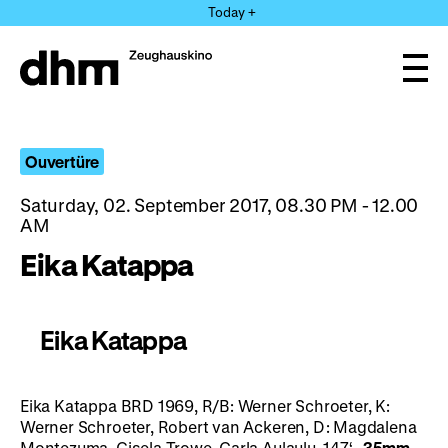
Jump
Today +
directly
to
the
Ope
page
and
clos
contents
the
navi
Ouvertüre
Saturday, 02. September 2017, 08.30 PM - 12.00
AM
Eika Katappa
Eika Katappa
Eika Katappa BRD 1969, R/B: Werner Schroeter, K:
Werner Schroeter, Robert van Ackeren, D: Magdalena
Montezuma, Gisela Trowe, Carla Aulaulu, 147‘
·
35mm