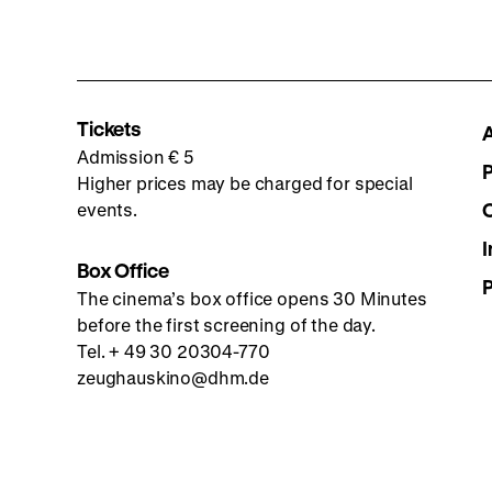
Tickets
Admission € 5
Higher prices may be charged for special
events.
I
Box Office
The cinema’s box office opens 30 Minutes
before the first screening of the day.
Tel. + 49 30 20304-770
zeughauskino@dhm.de