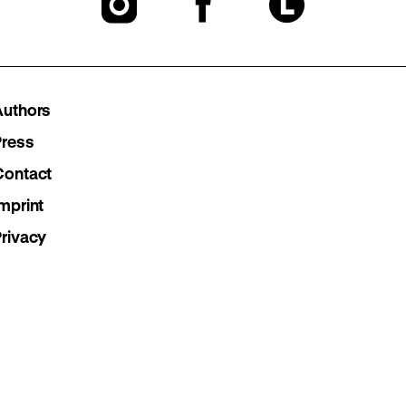
To
To
To
our
our
our
Instagram
Facebook
Lette
Authors
page
page
page
Press
Contact
mprint
Privacy