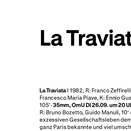
La Travia
La Traviata
I 1982, R: Franco Zeffirel
Francesco Maria Piave, K: Ennio Gua
105’
35mm, OmU
DI 26.09. um 20 U
·
R: Bruno Bozetto, Guido Manuli, 10‘
exzessiven Gesellschaftsleben dem T
ganz Paris bekannte und viel umsc