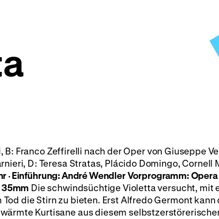
ta
li, B: Franco Zeffirelli nach der Oper von Giuseppe V
rnieri, D: Teresa Stratas, Plácido Domingo, Cornell 
hr
Einführung: André Wendler
Vorprogramm:
Opera
·
35mm
Die schwindsüchtige Violetta versucht, mit
·
od die Stirn zu bieten. Erst Alfredo Germont kann d
hwärmte Kurtisane aus diesem selbstzerstörerische