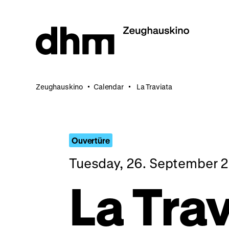
Jump
directly
to
the
page
contents
Zeughauskino
Calendar
La Traviata
Ouvertüre
Tuesday, 26. September 2
La Tra