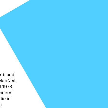
erdi und
MacNeil,
I 1973,
 einem
ie in
n