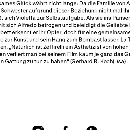
sames Glück währt nicht lange: Da die Familie von A
e Schwester aufgrund dieser Beziehung nicht mal ih
 sich Violetta zur Selbstaufgabe. Als sie ins Parise
t sich Alfredo betrogen und beleidigt die Geliebte i
ebett erkennt er ihr Opfer, doch für eine gemeinsam
Wille zur Kunst und sein Hang zum Bombast lassen La 
. „Natürlich ist Zeffirelli ein Ästhetizist von hohen
nen verliert man bei seinem Film kaum je ganz das Ge
len Gattung zu tun zu haben“ (Gerhard R. Koch). (sa)