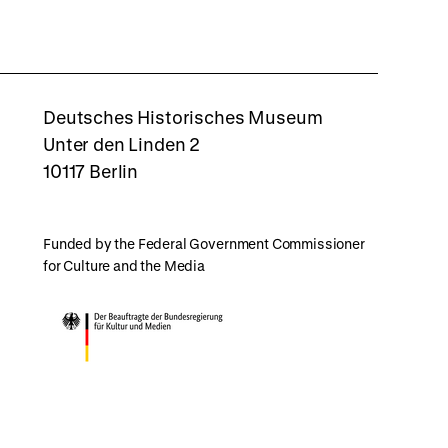
top
rboxd
Deutsches Historisches Museum
Unter den Linden 2
10117 Berlin
Funded by the Federal Government Commissioner
for Culture and the Media