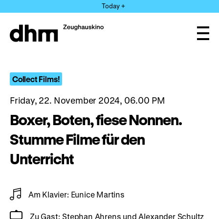
Jump
Today +
directly
to
the
Ope
page
and
clos
contents
the
navi
Collect Films!
Friday, 22. November 2024, 06.00 PM
Boxer, Boten, fiese Nonnen.
Stumme Filme für den
Unterricht
Am Klavier: Eunice Martins
Zu Gast: Stephan Ahrens und Alexander Schultz