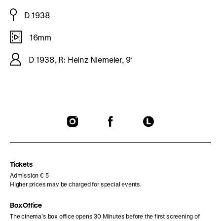
D 1938
16mm
D 1938, R: Heinz Niemeier, 9‘
To
To
To
our
our
our
Instagram
Facebook
Letterboxd
page
page
page
Tickets
Admission € 5
Higher prices may be charged for special events.
Box Office
The cinema’s box office opens 30 Minutes before the first screening of