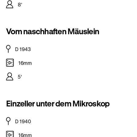
8'
Vom naschhaften Mäuslein
D 1943
16mm
5'
Einzeller unter dem Mikroskop
D 1940
16mm