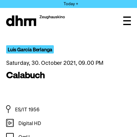
Jump
Today +
directly
to
the
Ope
page
and
clos
contents
the
navi
Luis García Berlanga
Saturday, 30. October 2021, 09.00 PM
Calabuch
ES/IT 1956
Digital HD
OmU