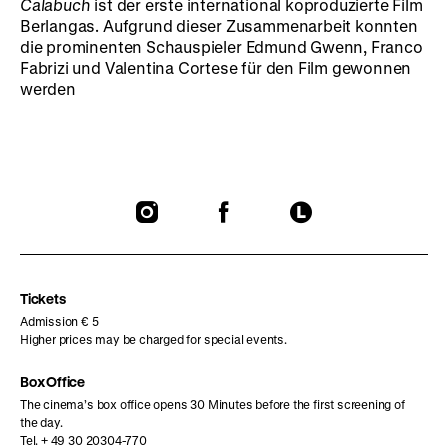
Calabuch
ist der erste international koproduzierte Film
Berlangas. Aufgrund dieser Zusammenarbeit konnten
die prominenten Schauspieler
Edmund Gwenn
, Franco
Fabrizi und Valentina Cortese für den Film gewonnen
werden
To
To
To
our
our
our
Instagram
Facebook
Letterboxd
page
page
page
Tickets
Admission € 5
Higher prices may be charged for special events.
Box Office
The cinema’s box office opens 30 Minutes before the first screening of
the day.
Tel. + 49 30 20304-770