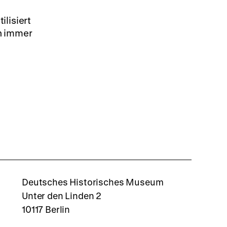
lisiert
n immer
rboxd
Deutsches Historisches Museum
Unter den Linden 2
10117 Berlin