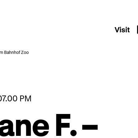
Visit
vom Bahnhof Zoo
 07.00 PM
ane F. –