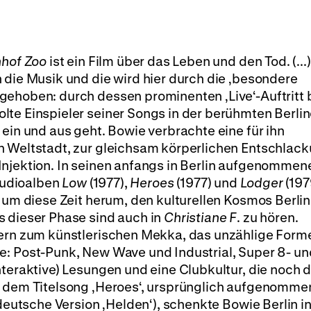
nhof Zoo
ist ein Film über das Leben und den Tod. (...
 die Musik und die wird hier durch die ‚besondere
gehoben: durch dessen prominenten ‚Live‘-Auftritt 
te Einspieler seiner Songs in der berühmten Berlin
 ein und aus geht. Bowie verbrachte eine für ihn
n Weltstadt, zur gleichsam körperlichen Entschlac
Injektion. In seinen anfangs in Berlin aufgenommen
Studioalben
Low
(1977),
Heroes
(1977) und
Lodger
(197
 um diese Zeit herum, den kulturellen Kosmos Berlin
s dieser Phase sind auch in
Christiane F
. zu hören.
0ern zum künstlerischen Mekka, das unzählige Form
e: Post-Punk, New Wave und Industrial, Super 8- un
nteraktive) Lesungen und eine Clubkultur, die noch d
t dem Titelsong ‚Heroes‘, ursprünglich aufgenomme
 deutsche Version ‚Helden‘), schenkte Bowie Berlin i