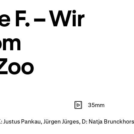
e F. – Wir
om
Zoo
35mm
 K: Justus Pankau, Jürgen Jürges, D: Natja Brunckhor