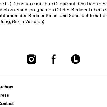
 (...), Christiane mit ihrer Clique auf dem Dach des
sch zu einem prägnanten Ort des Berliner Lebens sti
uchtsraum des Berliner Kinos. Und Sehnsüchte habe
 Jung,
Berlin Visionen
)
To
To
To
our
our
our
Instagram
Facebook
Lette
Authors
page
page
page
Press
Contact