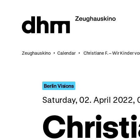
Jump
directly
to
the
page
contents
Zeughauskino
Calendar
Christiane F. – Wir Kinder 
Berlin Visions
Saturday, 02. April 2022,
Christi