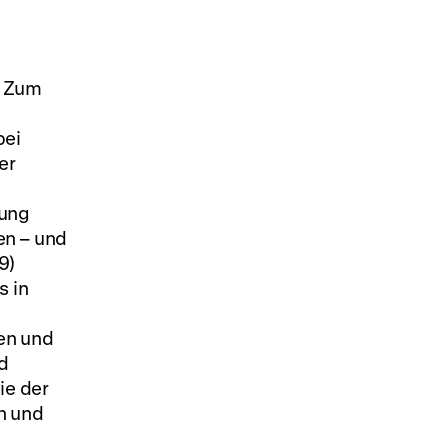
) Zum
bei
er
kung
en – und
9)
s in
en und
d
ie der
n und
n