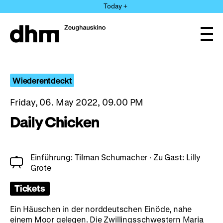
Jump
Today +
directly
to
the
Ope
page
and
clos
contents
the
navi
Wiederentdeckt
Friday, 06. May 2022, 09.00 PM
Daily Chicken
Einführung: Tilman Schumacher · Zu Gast: Lilly
Grote
Tickets
Ein Häuschen in der norddeutschen Einöde, nahe
einem Moor gelegen. Die Zwillingsschwestern Maria