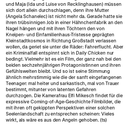
und Maja (Ida und Luise von Recklinghausen) müssen
sich dort allein durchschlagen, denn ihre Mutter
(Angela Schanelec) ist nicht mehr da. Gerade hatte sie
ihren trübsinnigen Job in einer Hähnchenfabrik an den
Nagel hängen und mit ihren Töchtern den von
Kneipen- und Einfamilienhaus-Tristesse geprägten
Kleinstadtkosmos in Richtung Großstadt verlassen
wollen, da geriet sie unter die Räder: Fahrerflucht. Aber
ein Kriminalfall entspinnt sich in
Daily Chicken
nur
bedingt. Vielmehr ist es ein Film, der ganz nah bei den
beiden sechzehnjährigen Protagonistinnen und ihren
Gefühlswelten bleibt. Und so ist seine Stimmung
ähnlich mehrstimmig wie die der sanft eingefangenen
Teenager: mal heiter und sarkastisch, mal von Trauer
bestimmt, mitunter von latenten Gefahren
durchzogen. Die Kamerafrau Elfi Mikesch findet für die
expressive Coming-of-Age-Geschichte Filmbilder, die
mit ihren oft gekippten Perspektiven einer solchen
Seelenlandschaft zu entsprechen scheinen: Vieles
wirkt, als wäre es aus den Angeln gehoben. (ts)