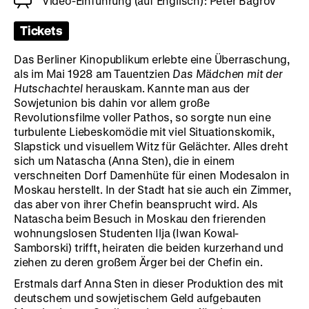
Video-Einführung (auf Englisch): Peter Bagrov
Tickets
Das Berliner Kinopublikum erlebte eine Überraschung,
als im Mai 1928 am Tauentzien
Das Mädchen mit der
Hutschachtel
herauskam. Kannte man aus der
Sowjetunion bis dahin vor allem große
Revolutionsfilme voller Pathos, so sorgte nun eine
turbulente Liebeskomödie mit viel Situationskomik,
Slapstick und visuellem Witz für Gelächter. Alles dreht
sich um Natascha (Anna Sten), die in einem
verschneiten Dorf Damenhüte für einen Modesalon in
Moskau herstellt. In der Stadt hat sie auch ein Zimmer,
das aber von ihrer Chefin beansprucht wird. Als
Natascha beim Besuch in Moskau den frierenden
wohnungslosen Studenten Ilja (Iwan Kowal-
Samborski) trifft, heiraten die beiden kurzerhand und
ziehen zu deren großem Ärger bei der Chefin ein.
Erstmals darf Anna Sten in dieser Produktion des mit
deutschem und sowjetischem Geld aufgebauten