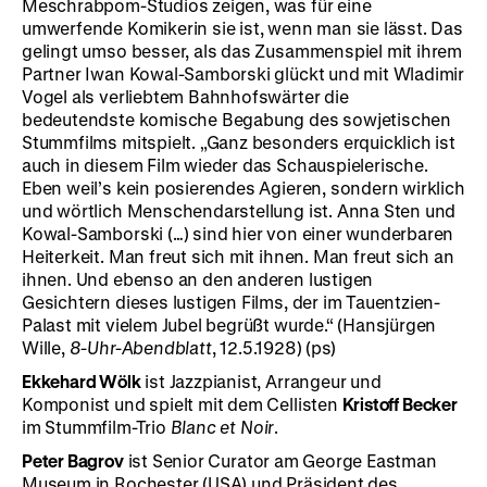
Meschrabpom-Studios zeigen, was für eine
umwerfende Komikerin sie ist, wenn man sie lässt. Das
gelingt umso besser, als das Zusammenspiel mit ihrem
Partner Iwan Kowal-Samborski glückt und mit Wladimir
Vogel als verliebtem Bahnhofswärter die
bedeutendste komische Begabung des sowjetischen
Stummfilms mitspielt. „Ganz besonders erquicklich ist
auch in diesem Film wieder das Schauspielerische.
Eben weil’s kein posierendes Agieren, sondern wirklich
und wörtlich Menschendarstellung ist. Anna Sten und
Kowal-Samborski (…) sind hier von einer wunderbaren
Heiterkeit. Man freut sich mit ihnen. Man freut sich an
ihnen. Und ebenso an den anderen lustigen
Gesichtern dieses lustigen Films, der im Tauentzien-
Palast mit vielem Jubel begrüßt wurde.“ (Hansjürgen
Wille,
8-Uhr-Abendblatt
, 12.5.1928) (ps)
Ekkehard Wölk
ist Jazzpianist, Arrangeur und
Komponist und spielt mit dem Cellisten
Kristoff Becker
im Stummfilm-Trio
Blanc et Noir
.
Peter Bagrov
ist Senior Curator am George Eastman
Museum in Rochester (USA) und Präsident des