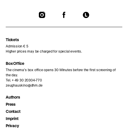
To
To
To
our
our
our
Instagram
Facebook
Letterboxd
page
page
page
Tickets
Admission € 5
Higher prices may be charged for special events.
Box Office
The cinema’s box office opens 30 Minutes before the first screening of
the day.
Tel. + 49 30 20304-770
zeughauskino@dhm.de
Authors
Press
Contact
Imprint
Privacy