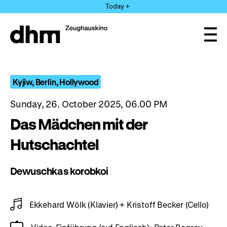
Jump
Today +
directly
to
the
Ope
page
and
clos
contents
the
navi
Kyjiw, Berlin, Hollywood
Sunday, 26. October 2025, 06.00 PM
Das Mädchen mit der
Hutschachtel
Dewuschka s korobkoi
Ekkehard Wölk (Klavier) + Kristoff Becker (Cello)