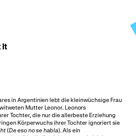
 It
tares in Argentinien lebt die kleinwüchsige Frau
erwitweten Mutter Leonor. Leonors
rer Tochter, die nur die allerbeste Erziehung
ringen Körperwuchs ihrer Tochter ignoriert sie
cht
(
De eso no se habla
). Als ein