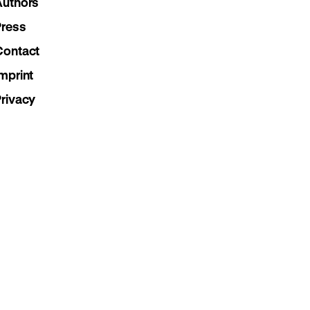
Authors
page
page
page
Press
Contact
mprint
Privacy