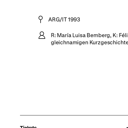
ARG/IT 1993
R: María Luisa Bemberg, K: Fél
gleichnamigen Kurzgeschichte v
Tickets