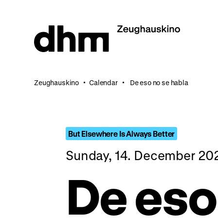
Jump
directly
to
the
page
contents
Zeughauskino
Calendar
De eso no se habla
But Elsewhere Is Always Better
Sunday, 14. December 20
De eso