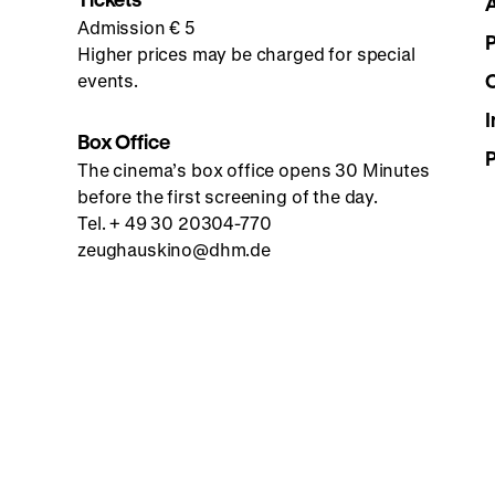
Admission € 5
Higher prices may be charged for special
events.
I
Box Office
The cinema’s box office opens 30 Minutes
before the first screening of the day.
Tel. + 49 30 20304-770
zeughauskino@dhm.de