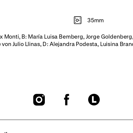
35mm
ix Monti, B: María Luisa Bemberg, Jorge Goldenber
on Julio Llinas, D: Alejandra Podesta, Luisina Bran
To
To
To
our
our
our
Instagram
Facebook
Lette