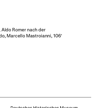
g, Aldo Romer nach der
do, Marcello Mastroianni, 106'
rboxd
Deutsches Historisches Museum