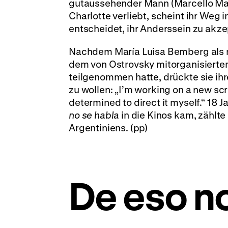
gutaussehender Mann (Marcello Mast
Charlotte verliebt, scheint ihr Weg i
entscheidet, ihr Anderssein zu akze
Nachdem María Luisa Bemberg als 
dem von Ostrovsky mitorganisierte
teilgenommen hatte, drückte sie ih
zu wollen: „I’m working on a new scr
determined to direct it myself.“ 18 
no se habla
in die Kinos kam, zählt
Argentiniens. (pp)
De eso no