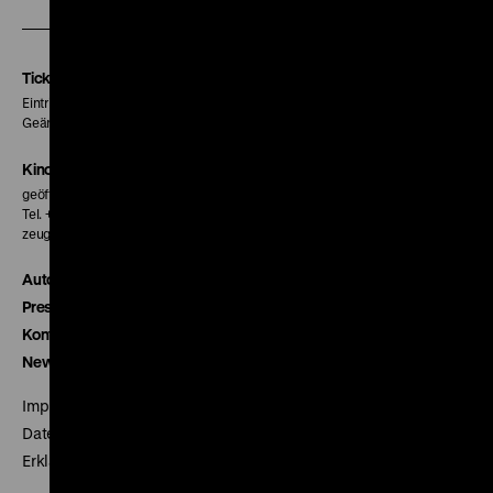
unserer
unserer
unserer
Instagram
Facebook
Letterboxd
Seite
Seite
Seite
Tickets
Eintritt 5 €
Geänderte Preise sind im Programm vermerkt.
Kinokasse
geöffnet 30 Minuten vor Beginn der ersten Vorstellung
Tel. + 49 30 20304-770
zeughauskino@dhm.de
Autor*innen
Presse
Kontakt
Newsletter
Impressum
Datenschutz
Erklärung digitale Barrierefreiheit