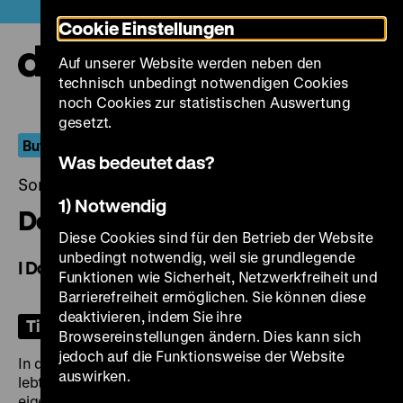
Direkt
Heute +
Cookie Einstellungen
zum
Seiteninhalt
Auf unserer Website werden neben den
springen
Navi
technisch unbedingt notwendigen Cookies
auf-
und
noch Cookies zur statistischen Auswertung
zuk
gesetzt.
But Elsewhere Is Always Better
Was bedeutet das?
Sonntag, 14. Dezember 2025, 18.00 Uhr
1) Notwendig
De eso no se habla
Diese Cookies sind für den Betrieb der Website
unbedingt notwendig, weil sie grundlegende
I Don't Want to Talk About It
Funktionen wie Sicherheit, Netzwerkfreiheit und
Barrierefreiheit ermöglichen. Sie können diese
deaktivieren, indem Sie ihre
Tickets
Browsereinstellungen ändern. Dies kann sich
jedoch auf die Funktionsweise der Website
In der Kleinstadt San José de los Altares in Argentinien
auswirken.
lebt die kleinwüchsige Frau Charlotte mit ihrer
eigenwilligen verwitweten Mutter Leonor. Leonors