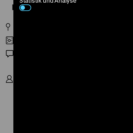
Statistik und Analyse
De eso no se habla
ARG/IT 1993
35mm
OmeU
R: María Luisa Bemberg, K: Félix Monti, B: María
Luisa Bemberg, Jorge Goldenberg, Aldo Romer
nach der gleichnamigen Kurzgeschichte von Julio
Llinas, D: Alejandra Podesta, Luisina Brando,
Marcello Mastroianni, 106'
Zu
Zu
Zu