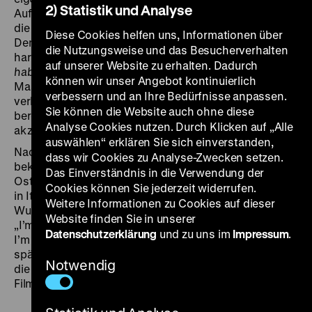
2) Statistik und Analyse
Aufmerksamkeit gilt voll und ganz ihrer Tochter, die nur
die allerbeste Erziehung und Förderung erhalten soll.
Diese Cookies helfen uns, Informationen über
Den geringen Körperwuchs ihrer Tochter ignoriert sie
die Nutzungsweise und das Besucherverhalten
hartnäckig:
Darüber spricht man nicht
(
De eso no se
auf unserer Website zu erhalten. Dadurch
habla
). Als ein gutaussehender Mann (Marcello
können wir unser Angebot kontinuierlich
Mastroianni) in die Stadt kommt und sich in Charlotte
verbessern und an Ihre Bedürfnisse anpassen.
verliebt, scheint ihr Weg in die „Normalität“ endlich
Sie können die Website auch ohne diese
bereitet – bis sie sich entscheidet, ihr Anderssein zu
Analyse Cookies nutzen. Durch Klicken auf „Alle
akzeptieren und sich zu emanzipieren.
auswählen“ erklären Sie sich einverstanden,
Nachdem María Luisa Bemberg als noch wenig
dass wir Cookies zu Analyse-Zwecken setzen.
bekannte Drehbuchautorin 1975 an dem von
Das Einverständnis in die Verwendung der
Ostrovsky mitorganisierten Kolloquium
Frauen im Kino
Cookies können Sie jederzeit widerrufen.
in Italien teilgenommen hatte, drückte sie ihren
Weitere Informationen zu Cookies auf dieser
Wunsch aus, endlich eigene Filme drehen zu wollen:
Website finden Sie in unserer
„I’m working on a new script and after this Symposium
Datenschutzerklärung
und zu uns im
Impressum
.
I’m really determined to direct it myself.“ 18 Jahre
später, als Bembergs letzter Film
De eso no se habla
in
Notwendig
die Kinos kam, zählte sie zu den berühmtesten
Filmemacher*innen Argentiniens. (pp)