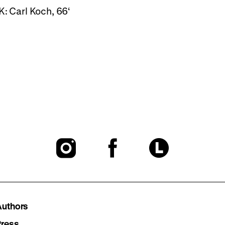
K: Carl Koch, 66‘
To
To
To
our
our
our
Instagram
Facebook
Lette
Authors
Press