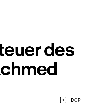
teuer des
 Achmed
DCP