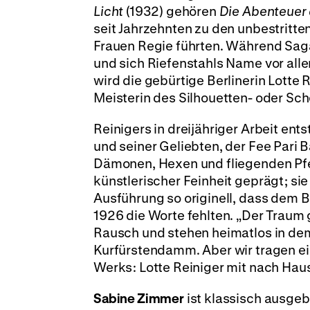
Licht
(1932) gehören
Die Abenteuer
seit Jahrzehnten zu den unbestritt
Frauen Regie führten. Während Saga
und sich Riefenstahls Name vor all
wird die gebürtige Berlinerin Lotte 
Meisterin des Silhouetten- oder Sc
Reinigers in dreijähriger Arbeit e
und seiner Geliebten, der Fee Pari
Dämonen, Hexen und fliegenden Pfe
künstlerischer Feinheit geprägt; sie
Ausführung so originell, dass dem B
1926 die Worte fehlten. „Der Traum
Rausch und stehen heimatlos in d
Kurfürstendamm. Aber wir tragen ei
Werks: Lotte Reiniger mit nach Haus
Sabine Zimmer
ist klassisch ausgeb