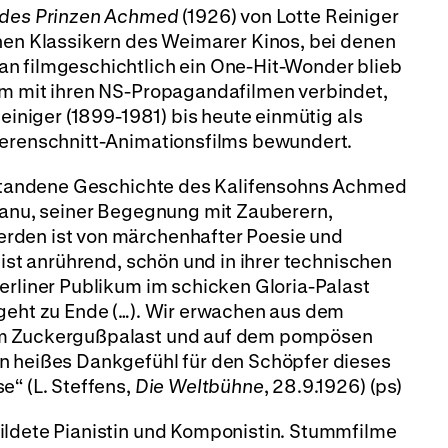
 des Prinzen Achmed
(1926) von Lotte Reiniger
enen Klassikern des Weimarer Kinos, bei denen
n filmgeschichtlich ein One-Hit-Wonder blieb
em mit ihren NS-Propagandafilmen verbindet,
Reiniger (1899-1981) bis heute einmütig als
herenschnitt-Animationsfilms bewundert.
ntstandene Geschichte des Kalifensohns Achmed
 Banu, seiner Begegnung mit Zauberern,
rden ist von märchenhafter Poesie und
 ist anrührend, schön und in ihrer technischen
erliner Publikum im schicken Gloria-Palast
 geht zu Ende (…). Wir erwachen aus dem
em Zuckergußpalast und auf dem pompösen
n heißes Dankgefühl für den Schöpfer dieses
e“ (L. Steffens,
Die Weltbühne
, 28.9.1926) (ps)
ildete Pianistin und Komponistin. Stummfilme