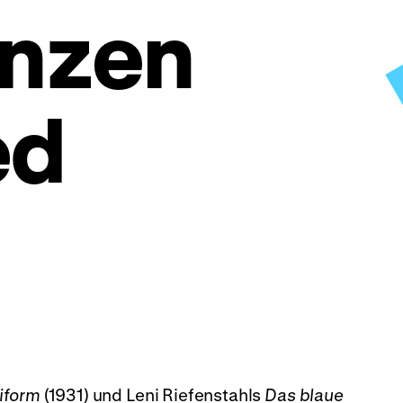
inzen
ed
iform
(1931) und Leni Riefenstahls
Das blaue