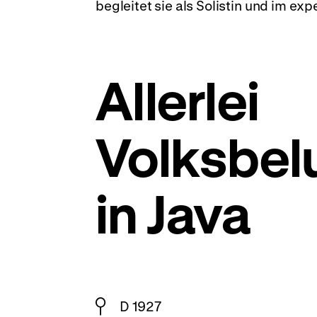
begleitet sie als Solistin und im ex
Allerlei
Volksbel
in Java
D 1927