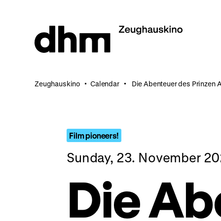
Jump
directly
to
the
page
contents
Zeughauskino
Calendar
Die Abenteuer des Prinzen
Film pioneers!
Sunday, 23. November 20
Die Ab