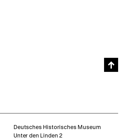
Scroll
page
back
to
top
rboxd
Deutsches Historisches Museum
Unter den Linden 2