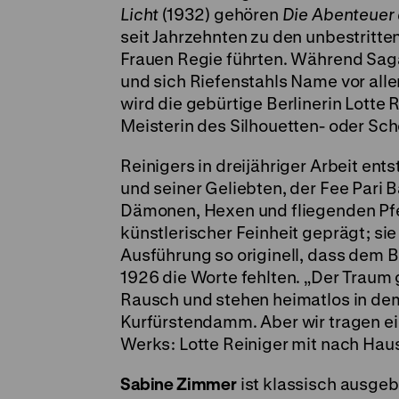
Licht
(1932) gehören
Die Abenteuer
seit Jahrzehnten zu den unbestritt
Frauen Regie führten. Während Saga
und sich Riefenstahls Name vor all
wird die gebürtige Berlinerin Lotte 
Meisterin des Silhouetten- oder Sc
Reinigers in dreijähriger Arbeit e
und seiner Geliebten, der Fee Pari
Dämonen, Hexen und fliegenden Pfe
künstlerischer Feinheit geprägt; sie
Ausführung so originell, dass dem B
1926 die Worte fehlten. „Der Traum
Rausch und stehen heimatlos in d
Kurfürstendamm. Aber wir tragen ei
Werks: Lotte Reiniger mit nach Haus
Sabine Zimmer
ist klassisch ausgeb