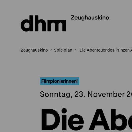
Direkt
zum
Seiteninhalt
springen
Zeughauskino
Spielplan
Die Abenteuer des Prinzen
Filmpionierinnen!
Sonntag, 23. November 2
Die Ab