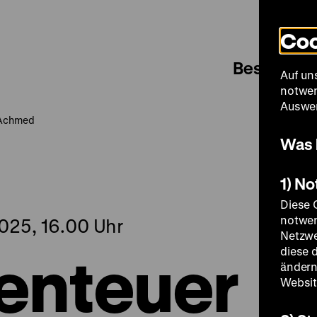
Coo
Besuch
Auf un
notwen
Auswer
 Achmed
Was 
1) N
Diese 
notwen
025, 16.00 Uhr
Netzwe
enteuer
diese 
ändern
Websit