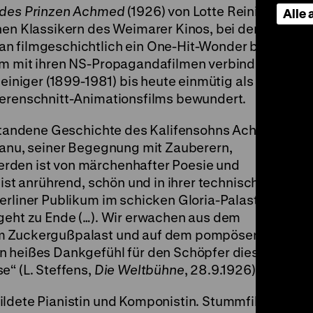
 des Prinzen Achmed
(1926) von Lotte Reiniger
Alle
enen Klassikern des Weimarer Kinos, bei denen
n filmgeschichtlich ein One-Hit-Wonder blieb
em mit ihren NS-Propagandafilmen verbindet,
Reiniger (1899-1981) bis heute einmütig als
herenschnitt-Animationsfilms bewundert.
ntstandene Geschichte des Kalifensohns Achmed
 Banu, seiner Begegnung mit Zauberern,
rden ist von märchenhafter Poesie und
 ist anrührend, schön und in ihrer technischen
erliner Publikum im schicken Gloria-Palast
 geht zu Ende (…). Wir erwachen aus dem
em Zuckergußpalast und auf dem pompösen
n heißes Dankgefühl für den Schöpfer dieses
e“ (L. Steffens,
Die Weltbühne
, 28.9.1926) (ps)
ildete Pianistin und Komponistin. Stummfilme