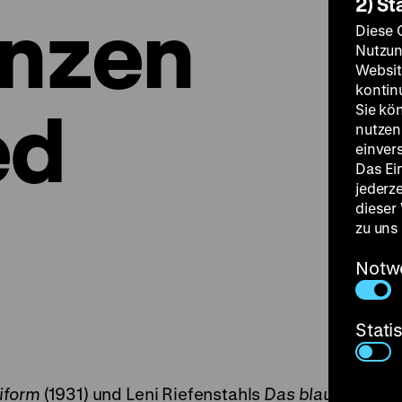
2) St
inzen
Diese 
Nutzun
Websit
kontin
ed
Sie kö
nutzen.
einver
Das Ei
jederz
dieser
zu uns
Notw
Stati
iform
(1931) und Leni Riefenstahls
Das blaue