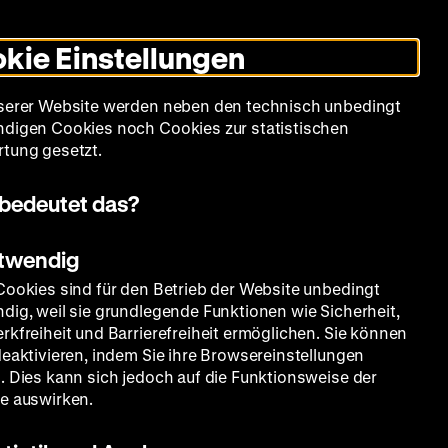
Leichte
Gebärdensprache
Suche
Heute +
Deutsch
Englisch
DHM
Dunklen
De
En
Sprache
Modus
kie Einstellungen
umschalten
Spielplan
Filmreihen
Über uns
serer Website werden neben den technisch unbedingt
digen Cookies noch Cookies zur statistischen
tung gesetzt.
bedeutet das?
otwendig
Cookies sind für den Betrieb der Website unbedingt
dig, weil sie grundlegende Funktionen wie Sicherheit,
rkfreiheit und Barrierefreiheit ermöglichen. Sie können
deaktivieren, indem Sie ihre Browsereinstellungen
. Dies kann sich jedoch auf die Funktionsweise der
e auswirken.