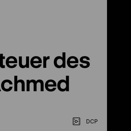
teuer des
 Achmed
DCP