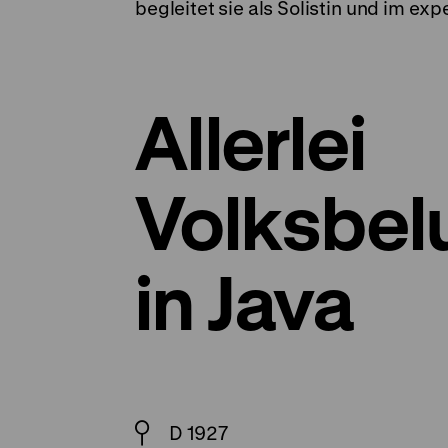
begleitet sie als Solistin und im ex
Allerlei
Volksbel
in Java
D 1927