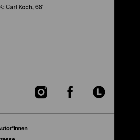
K: Carl Koch, 66‘
Zu
Zu
Zu
unserer
unserer
unser
Instagram
Facebook
Lette
Autor*innen
Presse