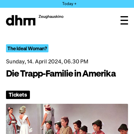
Jump
Today +
directly
to
the
Ope
page
and
clos
contents
the
navi
The Ideal Woman?
Sunday, 14. April 2024, 06.30 PM
Die Trapp-Familie in Amerika
Tickets