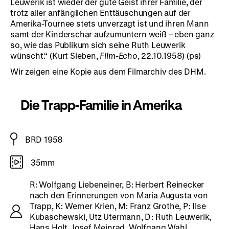
Leuwerik ist wieder der gute Geist ihrer Familie, der
trotz aller anfänglichen Enttäuschungen auf der
Amerika-Tournee stets unverzagt ist und ihren Mann
samt der Kinderschar aufzumuntern weiß – eben ganz
so, wie das Publikum sich seine Ruth Leuwerik
wünscht.“ (Kurt Sieben,
Film-Echo
, 22.10.1958) (ps)
Wir zeigen eine Kopie aus dem Filmarchiv des DHM.
Die Trapp-Familie in Amerika
BRD 1958
35mm
R: Wolfgang Liebeneiner, B: Herbert Reinecker
nach den Erinnerungen von Maria Augusta von
Trapp, K: Werner Krien, M: Franz Grothe, P: Ilse
Kubaschewski, Utz Utermann, D: Ruth Leuwerik,
Hans Holt, Josef Meinrad, Wolfgang Wahl,