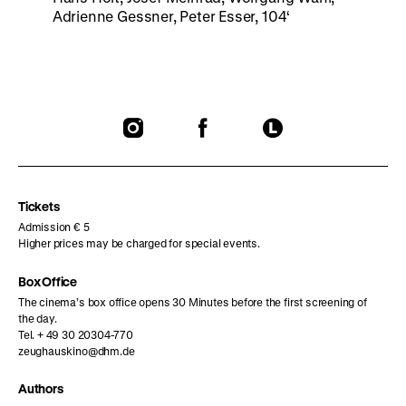
Adrienne Gessner, Peter Esser, 104‘
To
To
To
our
our
our
Instagram
Facebook
Letterboxd
page
page
page
Tickets
Admission € 5
Higher prices may be charged for special events.
Box Office
The cinema’s box office opens 30 Minutes before the first screening of
the day.
Tel. + 49 30 20304-770
zeughauskino@dhm.de
Authors