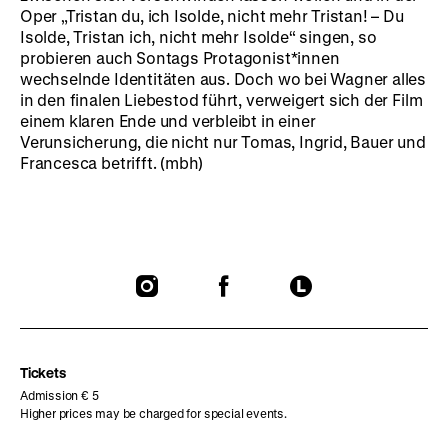
Oper „Tristan du, ich Isolde, nicht mehr Tristan! – Du
Isolde, Tristan ich, nicht mehr Isolde“ singen, so
probieren auch Sontags Protagonist*innen
wechselnde Identitäten aus. Doch wo bei Wagner alles
in den finalen Liebestod führt, verweigert sich der Film
einem klaren Ende und verbleibt in einer
Verunsicherung, die nicht nur Tomas, Ingrid, Bauer und
Francesca betrifft. (mbh)
To
To
To
our
our
our
Instagram
Facebook
Letterboxd
page
page
page
Tickets
Admission € 5
Higher prices may be charged for special events.