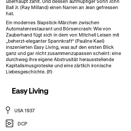
überhaupt zählt. Und dessen aufmüpfiger Sohn John
Ball Jr. (Ray Milland) einen Narren an Jean gefressen
hat.
Ein modernes Slapstick-Märchen zwischen
Automatenrestaurant und Börsencrash: Wie von
Zauberhand fügt sich in dem von Mitchell Leisen mit
„beherzt-eleganter Spannkraft“ (Pauline Kael)
inszenierten
Easy Living
, was auf den ersten Blick
ganz und gar nicht zusammenzupassen scheint: eine
durchweg ihre eigene Abstrusität herausstellende
Kapitalismusgroteske und eine zärtlich ironische
Liebesgeschichte. (lf)
Easy Living
USA 1937
DCP