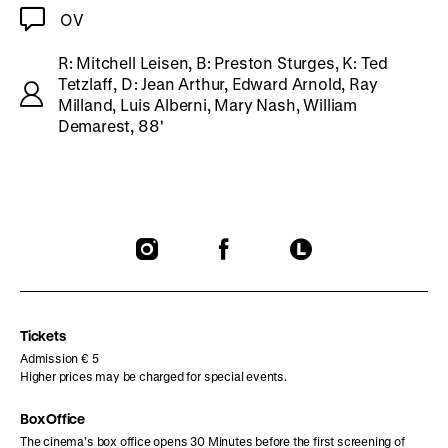
OV
R: Mitchell Leisen, B: Preston Sturges, K: Ted
Tetzlaff, D: Jean Arthur, Edward Arnold, Ray
Milland, Luis Alberni, Mary Nash, William
Demarest, 88'
To
To
To
our
our
our
Instagram
Facebook
Letterboxd
page
page
page
Tickets
Admission € 5
Higher prices may be charged for special events.
Box Office
The cinema’s box office opens 30 Minutes before the first screening of