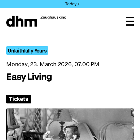
Jump
Today +
directly
to
the
Ope
page
and
clos
contents
the
navi
Unfaithfully Yours
Monday, 23. March 2026, 07.00 PM
Easy Living
Tickets