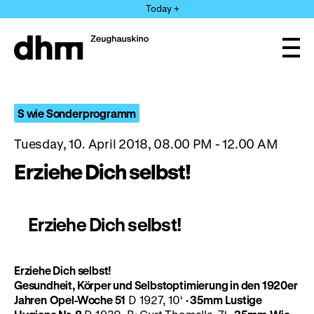
Jump
Today +
directly
to
the
Ope
page
and
clos
contents
the
navi
S wie Sonderprogramm
Tuesday, 10. April 2018, 08.00 PM - 12.00 AM
Erziehe Dich selbst!
Erziehe Dich selbst!
Erziehe Dich selbst!
Gesundheit, Körper und Selbstoptimierung in den 1920er
Jahren
Opel-Woche 51
D 1927, 10‘
· 35mm
Lustige