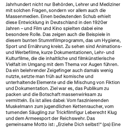
Jahrhundert nicht nur Behörden, Lehrer und Mediziner
mit solchen Fragen, sondern vor allem auch die
Massenmedien. Einen bedeutenden Schub erhielt
diese Entwicklung in Deutschland in den 1920er
Jahren – und Film und Kino spielten dabei eine
besondere Rolle. Das zeigen auch die Beispiele in
diesem bunten Stummfilmprogramm, das um Hygiene,
Sport und Ernährung kreist. Zu sehen sind Animations-
und Werbefilme, kurze Dokumentationen, Lehr- und
Kulturfilme, die die inhaltliche und filmkünstlerische
Vielfalt im Umgang mit dem Thema vor Augen führen.
Da ein belehrender Zeigefinger auch damals wenig
nutzte, setzte man früh auf komische und
unterhaltende Elemente und die Mischung von Fiktion
und Dokumentation. Ziel war es, das Publikum zu
packen und die Botschaft massenwirksam zu
vermitteln. Es ist alles dabei: Vom faszinierenden
Muskelmann zum jugendlichen Kettenraucher, vom
turnenden Säugling zur Trickfilmfigur Leberecht Klug
und dem Armeesport der Reichswehr. Das
gemeinsame Motto ist: „Erziehe Dich selbst!“ (ps) Eine