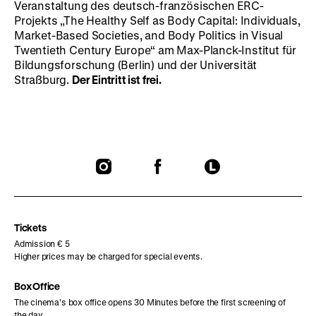
Veranstaltung des deutsch-französischen ERC-
Projekts „The Healthy Self as Body Capital: Individuals,
Market-Based Societies, and Body Politics in Visual
Twentieth Century Europe“ am Max-Planck-Institut für
Bildungsforschung (Berlin) und der Universität
Straßburg.
Der Eintritt ist frei.
To
To
To
our
our
our
Instagram
Facebook
Letterboxd
page
page
page
Tickets
Admission € 5
Higher prices may be charged for special events.
Box Office
The cinema’s box office opens 30 Minutes before the first screening of
the day.