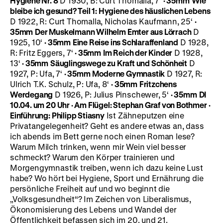
Hygiene Nr. 8
D 1930, B: Curt Thomalla, 7‘
· 35mm
Wie
bleibe ich gesund? Teil 1: Hygiene des häuslichen Lebens
D 1922, R: Curt Thomalla, Nicholas Kaufmann, 25‘
·
35mm
Der Muskelmann Wilhelm Emter aus Lörrach
D
1925, 10‘
· 35mm
Eine Reise ins Schlaraffenland
D 1928,
R: Fritz Eggers, 7‘
· 35mm
Im Reich der Kinder
D 1928,
13‘
· 35mm
Säuglingswege zu Kraft und Schönheit
D
1927, P: Ufa, 7‘
· 35mm
Moderne Gymnastik
D 1927, R:
Ulrich T.K. Schulz, P: Ufa, 8‘
· 35mm
Fritzchens
Werdegang
D 1926, P: Julius Pinschewer, 5‘
· 35mm
DI
10.04. um 20 Uhr · Am Flügel: Stephan Graf von Bothmer ·
Einführung: Philipp Stiasny
Ist Zähneputzen eine
Privatangelegenheit? Geht es andere etwas an, dass
ich abends im Bett gerne noch einen Roman lese?
Warum Milch trinken, wenn mir Wein viel besser
schmeckt? Warum den Körper trainieren und
Morgengymnastik treiben, wenn ich dazu keine Lust
habe? Wo hört bei Hygiene, Sport und Ernährung die
persönliche Freiheit auf und wo beginnt die
„Volksgesundheit“? Im Zeichen von Liberalismus,
Ökonomisierung des Lebens und Wandel der
Öffentlichkeit befassen sich im 20. und 21.