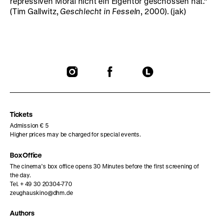
repressiven Moral nicht ein Eigentor geschossen hat.“
(Tim Gallwitz,
Geschlecht in Fesseln
, 2000). (jak)
To
To
To
our
our
our
Instagram
Facebook
Letterboxd
page
page
page
Tickets
Admission € 5
Higher prices may be charged for special events.
Box Office
The cinema’s box office opens 30 Minutes before the first screening of
the day.
Tel. + 49 30 20304-770
zeughauskino@dhm.de
Authors