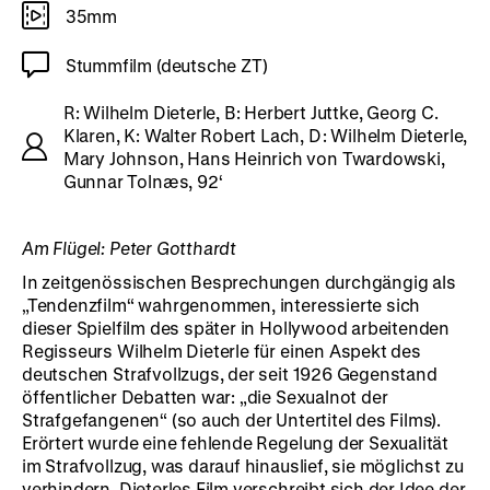
35mm
Stummfilm (deutsche ZT)
R: Wilhelm Dieterle, B: Herbert Juttke, Georg C.
Klaren, K: Walter Robert Lach, D: Wilhelm Dieterle,
Mary Johnson, Hans Heinrich von Twardowski,
Gunnar Tolnæs, 92‘
Am Flügel: Peter Gotthardt
In zeitgenössischen Besprechungen durchgängig als
„Tendenzfilm“ wahrgenommen, interessierte sich
dieser Spielfilm des später in Hollywood arbeitenden
Regisseurs Wilhelm Dieterle für einen Aspekt des
deutschen Strafvollzugs, der seit 1926 Gegenstand
öffentlicher Debatten war: „die Sexualnot der
Strafgefangenen“ (so auch der Untertitel des Films).
Erörtert wurde eine fehlende Regelung der Sexualität
im Strafvollzug, was darauf hinauslief, sie möglichst zu
verhindern. Dieterles Film verschreibt sich der Idee der