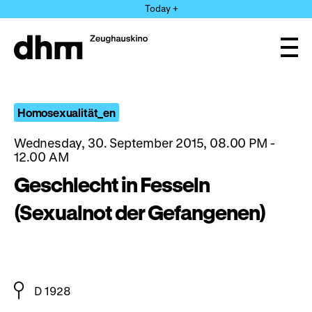
Jump
Today +
directly
to
the
Ope
page
and
clos
contents
the
navi
Homosexualität_en
Wednesday, 30. September 2015, 08.00 PM -
12.00 AM
Geschlecht in Fesseln
(Sexualnot der Gefangenen)
D 1928