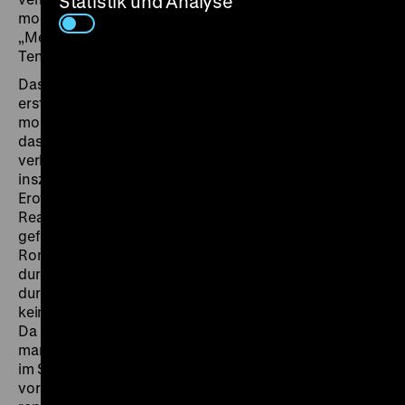
Statistik und Analyse
modernen Sexualwissenschaften vom
„Menschenrecht auf Sexualität“. Er drängt – soweit das
Tendenzhafte – auf Reformierung des Strafvollzugs.
Das Genre des Aufklärungsfilms wird vor allem im
ersten Drittel des Films bedient, das von der
moralischen Anständigkeit eines Ehepaares erzählt,
das durch die Inhaftierung des Mannes für
verhängnisvolle drei Jahre getrennt wird. Virtuos
inszenierte Dieterle dagegen die „Sexualnot“ selbst.
Erotische Erscheinungen werden über die trostlosen
Realbilder geblendet, ein Frauenkörper gar aus Brot
geformt. Schließlich entspinnt sich eine zarte
Romanze des Mannes mit einem Mitgefangenen, die
durch Schwenks über den Körper des „Verführers“ und
durch eine sensible Blickregie in eine sinnliche und
keineswegs diffamierende Perspektive gerückt wird.
Da Homosexualität aber als „abweichendes“ Verhalten
markiert wird, ist die Frage naheliegend, „ob der Film
im Spannungsfeld zwischen dem implizit
vorausgesetzten Geschlechtstrieb und der