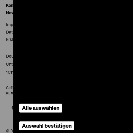
Kontakt
Newsletter
Impressum
Datenschutz
Erklärung digitale Barrierefreiheit
Deutsches Historisches Museum
Unter den Linden 2
10117 Berlin
Gefördert mit Mitteln des Beauftragten der Bundesregierung für
Kultur und Medien
Alle auswählen
Auswahl bestätigen
© Deutsches Historisches Museum, 2026