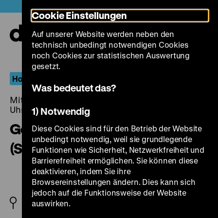
Direkt
Heute +
Cookie Einstellungen
zum
Seiteninhalt
Auf unserer Website werden neben den
springen
Navi
technisch unbedingt notwendigen Cookies
auf-
und
noch Cookies zur statistischen Auswertung
zuk
gesetzt.
Homosexualität_en
Was bedeutet das?
Mittwoch, 30. September 2015, 20.00 - 00.00
Uhr
1) Notwendig
Geschlecht in Fesseln
Diese Cookies sind für den Betrieb der Website
unbedingt notwendig, weil sie grundlegende
(Sexualnot der Gefangenen)
Funktionen wie Sicherheit, Netzwerkfreiheit und
Barrierefreiheit ermöglichen. Sie können diese
deaktivieren, indem Sie ihre
Browsereinstellungen ändern. Dies kann sich
jedoch auf die Funktionsweise der Website
D 1928
auswirken.