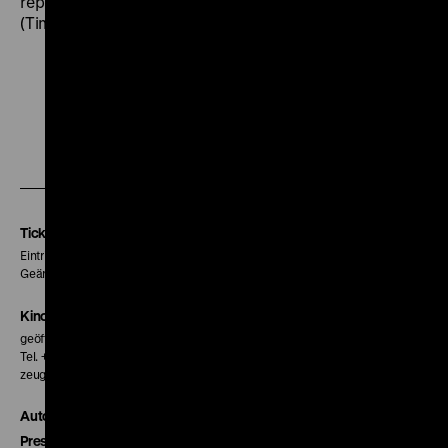
repressiven Moral nicht ein Eigentor geschossen hat.“
(Tim Gallwitz,
Geschlecht in Fesseln
, 2000). (jak)
Zu
Zu
Zu
unserer
unserer
unserer
Instagram
Facebook
Letterboxd
Seite
Seite
Seite
Tickets
Eintritt 5 €
Geänderte Preise sind im Programm vermerkt.
Kinokasse
geöffnet 30 Minuten vor Beginn der ersten Vorstellung
Tel. + 49 30 20304-770
zeughauskino@dhm.de
Autor*innen
Presse