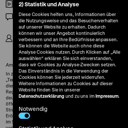
2) Statistik und Analyse
35mm
Diese Cookies helfen uns, Informationen über
Stummfilm (deutsche ZT)
die Nutzungsweise und das Besucherverhalten
auf unserer Website zu erhalten. Dadurch
R: Wilhelm Dieterle, B: Herbert Juttke, Georg C.
können wir unser Angebot kontinuierlich
Klaren, K: Walter Robert Lach, D: Wilhelm Dieterle,
verbessern und an Ihre Bedürfnisse anpassen.
Mary Johnson, Hans Heinrich von Twardowski,
Sie können die Website auch ohne diese
Gunnar Tolnæs, 92‘
Analyse Cookies nutzen. Durch Klicken auf „Alle
auswählen“ erklären Sie sich einverstanden,
dass wir Cookies zu Analyse-Zwecken setzen.
Am Flügel: Peter Gotthardt
Das Einverständnis in die Verwendung der
In zeitgenössischen Besprechungen durchgängig als
Cookies können Sie jederzeit widerrufen.
„Tendenzfilm“ wahrgenommen, interessierte sich
Weitere Informationen zu Cookies auf dieser
dieser Spielfilm des später in Hollywood arbeitenden
Website finden Sie in unserer
Regisseurs Wilhelm Dieterle für einen Aspekt des
Datenschutzerklärung
und zu uns im
Impressum
.
deutschen Strafvollzugs, der seit 1926 Gegenstand
öffentlicher Debatten war: „die Sexualnot der
Notwendig
Strafgefangenen“ (so auch der Untertitel des Films).
Erörtert wurde eine fehlende Regelung der Sexualität
im Strafvollzug, was darauf hinauslief, sie möglichst zu
verhindern. Dieterles Film verschreibt sich der Idee der