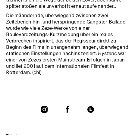
später stoßen sie unverhofft erneut aufeinander…
Die mäandernde, überwiegend zwischen zwei
Zeitebenen hin- und herspringende Gangster-Ballade
wurde wie viele Zeze-Werke von einer
Boulevardzeitungs-Kurzmeldung über ein reales
Verbrechen inspiriert, das der Regisseur direkt zu
Beginn des Films in unangenehm langen, überwiegend
statischen Einstellungen nachinszeniert.
Hysteric
war
einer von Zezes ersten Mainstream-Erfolgen in Japan
und lief 2001 auf dem Internationalen Filmfest in
Rotterdam. (chl)
To
To
To
our
our
our
Instagram
Facebook
Letterboxd