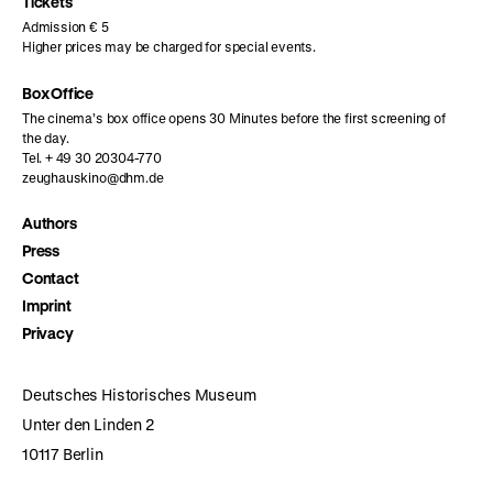
page
page
page
Tickets
Admission € 5
Higher prices may be charged for special events.
Box Office
The cinema’s box office opens 30 Minutes before the first screening of
the day.
Tel. + 49 30 20304-770
zeughauskino@dhm.de
Authors
Press
Contact
Imprint
Privacy
Deutsches Historisches Museum
Unter den Linden 2
10117 Berlin