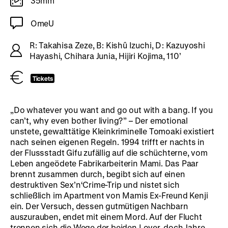
35mm
OmeU
R: Takahisa Zeze, B: Kishû Izuchi, D: Kazuyoshi
Hayashi, Chihara Junia, Hijiri Kojima, 110’
Tickets
„Do whatever you want and go out with a bang. If you
can’t, why even bother living?” – Der emotional
unstete, gewalttätige Kleinkriminelle Tomoaki existiert
nach seinen eigenen Regeln. 1994 trifft er nachts in
der Flussstadt Gifu zufällig auf die schüchterne, vom
Leben angeödete Fabrikarbeiterin Mami. Das Paar
brennt zusammen durch, begibt sich auf einen
destruktiven Sex’n‘Crime-Trip und nistet sich
schließlich im Apartment von Mamis Ex-Freund Kenji
ein. Der Versuch, dessen gutmütigen Nachbarn
auszurauben, endet mit einem Mord. Auf der Flucht
trennen sich die Wege der beiden Lover, doch Jahre