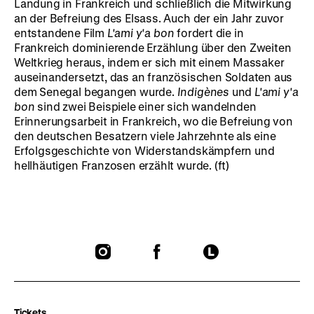
Landung in Frankreich und schließlich die Mitwirkung
an der Befreiung des Elsass. Auch der ein Jahr zuvor
entstandene Film
L'ami y'a bon
fordert die in
Frankreich dominierende Erzählung über den Zweiten
Weltkrieg heraus, indem er sich mit einem Massaker
auseinandersetzt, das an französischen Soldaten aus
dem Senegal begangen wurde.
Indigènes
und
L'ami y'a
bon
sind zwei Beispiele einer sich wandelnden
Erinnerungsarbeit in Frankreich, wo die Befreiung von
den deutschen Besatzern viele Jahrzehnte als eine
Erfolgsgeschichte von Widerstandskämpfern und
hellhäutigen Franzosen erzählt wurde. (ft)
To
To
To
our
our
our
Instagram
Facebook
Letterboxd
page
page
page
Tickets