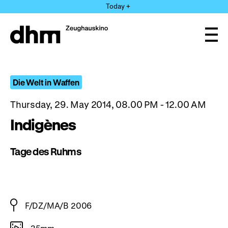
Jump
Today +
directly
to
the
Ope
page
and
clos
contents
the
navi
Die Welt in Waffen
Thursday, 29. May 2014, 08.00 PM - 12.00 AM
Indigènes
Tage des Ruhms
F/DZ/MA/B 2006