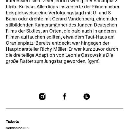
interessiert sich Meier jedoch wenig, der Schauplatz
bleibt Kulisse. Allerdings inszenierte der Filmemacher
beispielsweise eine Verfolgungsjagd mit U- und S-
Bahn oder drehte mit Gerard Vandenberg, einem der
stilbildenden Kameramänner des Jungen Deutschen
Films der Sixties, an Orten, die bald auch in anderen
Filmen auftauchen sollten, etwa dem Taut-Haus am
Oranienplatz. Bereits entdeckt war hingegen der
Hauptdarsteller Richy Müller: Er war kurz zuvor durch
die dreiteilige Adaption von Leonie Ossowskis
Die
große Flatter
zum Jungstar geworden. (gym)
To
To
To
our
our
our
Instagram
Facebook
Letterboxd
page
page
page
Tickets
Admission € 5