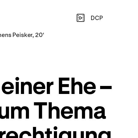
DCP
ens Peisker, 20‘
einer Ehe –
 zum Thema
rechtigung