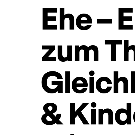
Ehe – E
zum T
Gleich
& Kind