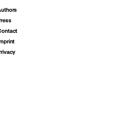
Instagram
Facebook
Lette
Authors
page
page
page
Press
Contact
mprint
Privacy