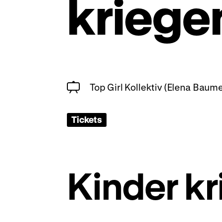
kriege
Top Girl Kollektiv (Elena Baume
Tickets
Kinder k