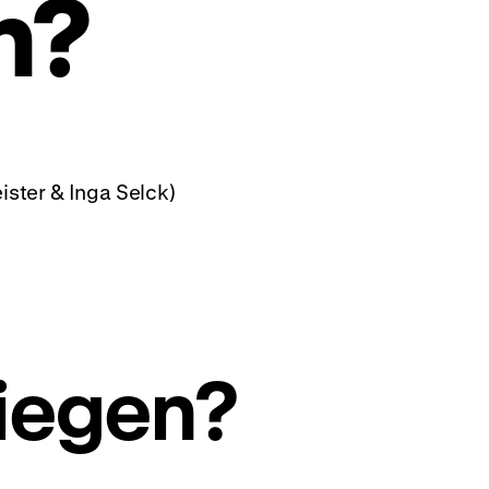
n?
ister & Inga Selck)
riegen?