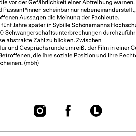
 die vor der Gefährlichkeit einer Abtreibung warnen
d Passant*innen scheinbar nur nebeneinanderstellt,
roffenen Aussagen die Meinung der Fachleute.
bt fünf Jahre später in Sybille Schönemanns Hochsch
 200 Schwangerschaftsunterbrechungen durchzuführ
ese abstrakte Zahl zu blicken. Zwischen
r und Gesprächsrunde umreißt der Film in einer C
troffenen, die ihre soziale Position und ihre Rechte
scheinen. (mbh)
To
To
To
our
our
our