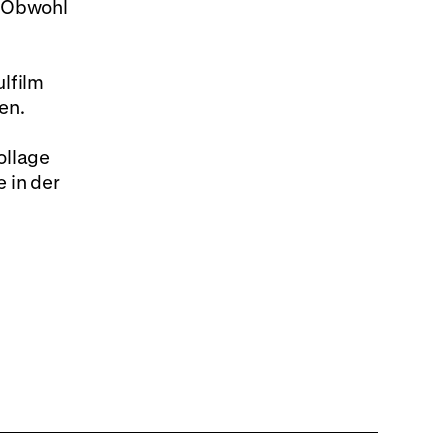
. Obwohl
ulfilm
en.
ollage
 in der