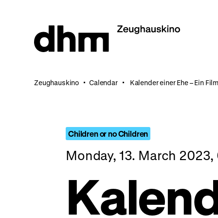
Jump
directly
to
the
page
contents
Zeughauskino
Calendar
Kalender einer Ehe – Ein Fi
Children or no Children
Monday, 13. March 2023,
Kalend