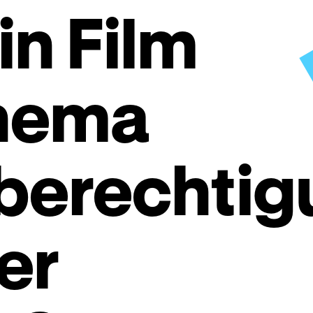
in Film
hema
berechtig
er