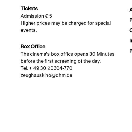
Tickets
Admission € 5
Higher prices may be charged for special
events.
I
Box Office
The cinema’s box office opens 30 Minutes
before the first screening of the day.
Tel. + 49 30 20304-770
zeughauskino@dhm.de