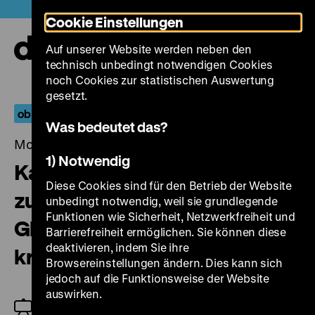
Direkt
Heute +
Cookie Einstellungen
zum
Seiteninhalt
Auf unserer Website werden neben den
springen
Navi
technisch unbedingt notwendigen Cookies
auf-
und
noch Cookies zur statistischen Auswertung
zuk
gesetzt.
ob kinder oder keine
Was bedeutet das?
Montag, 13. März 2023, 19.00 Uhr
1) Notwendig
Kalender einer Ehe – Ein Film
Diese Cookies sind für den Betrieb der Website
zum Thema
unbedingt notwendig, weil sie grundlegende
Funktionen wie Sicherheit, Netzwerkfreiheit und
Gleichberechtigung & Kinder
Barrierefreiheit ermöglichen. Sie können diese
deaktivieren, indem Sie ihre
kriegen?
Browsereinstellungen ändern. Dies kann sich
jedoch auf die Funktionsweise der Website
auswirken.
Top Girl Kollektiv (Elena Baumeister & Inga Selck)