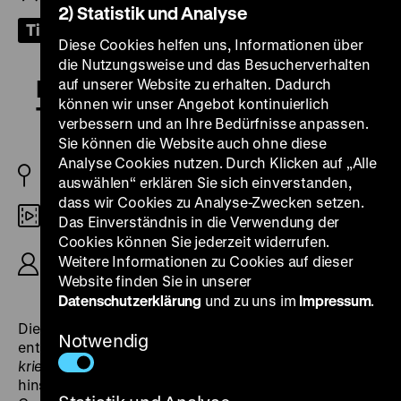
2) Statistik und Analyse
Tickets
Diese Cookies helfen uns, Informationen über
die Nutzungsweise und das Besucherverhalten
Kalender einer Ehe – Ein Film zum
auf unserer Website zu erhalten. Dadurch
können wir unser Angebot kontinuierlich
Thema Gleichberechtigung
verbessern und an Ihre Bedürfnisse anpassen.
Sie können die Website auch ohne diese
Analyse Cookies nutzen. Durch Klicken auf „Alle
DDR 1971
auswählen“ erklären Sie sich einverstanden,
dass wir Cookies zu Analyse-Zwecken setzen.
35mm
Das Einverständnis in die Verwendung der
Cookies können Sie jederzeit widerrufen.
R: Wolfgang Bartsch, B: Kurt Eifert, Hans von
Weitere Informationen zu Cookies auf dieser
Oettingen, Wolfgang Bartsch, K: Georg Kilian, 28‘
Website finden Sie in unserer
Datenschutzerklärung
und zu uns im
Impressum
.
Die beiden in den 1970er Jahren in der DDR
Notwendig
entstandenen Filme
Kalender einer Ehe
und
Kinder
kriegen?
lassen sich sowohl inhaltlich als auch
hinsichtlich ihrer Produktionshintergründe als