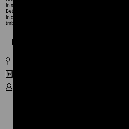
in einer Collage Einstellungen und Erfahrungen von
Betroffenen, die ihre soziale Position und ihre Rechte
in der Gesellschaft wenig zu reflektieren scheinen.
(mbh)
Kinder kriegen?
DDR 1976
DCP
R: Sybille Schönemann, K: Klemens Peisker, 20‘
Zu
Zu
Zu