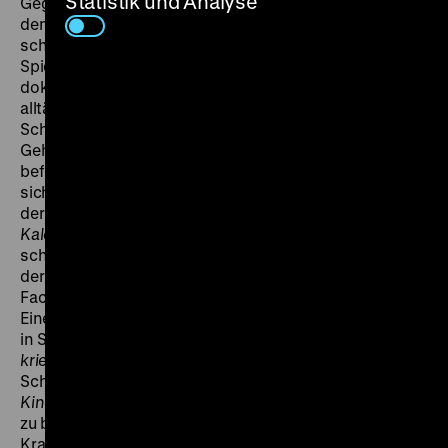
Statistik und Analyse
Gegenstücke betrachten. „Der Alltag hinkt mitunter
dem Gesetz hinterher“, heißt es in ersterem, der ein
scheinbar gleichberechtigtes Ehepaar in einer
Spielfilmhandlung inszeniert und der mittels
dokumentarischer Aufnahmen versucht, den
alltäglichen Attitüden gegenüber Pille und
Schwangerschaftsabbruch nahezukommen. Auf
Gehwegen und Plätzen werden junge Studentinnen
befragt, die bereits Kinder haben, Arbeiterinnen, die
sich weiter qualifizieren möchten, sowie Ärzte, die vor
der Gefährlichkeit einer Abtreibung warnen. Obwohl
Kalender einer Ehe
Expert*innen und Passant*innen
scheinbar nur nebeneinanderstellt, legitimieren die auf
der Straße getroffenen Aussagen die Meinung der
Fachleute.
Einer dieser Fachleute, ein Arzt, gibt fünf Jahre später
in Sybille Schönemanns Hochschulfilm
Kinder
kriegen?
an, jährlich circa 200
Schwangerschaftsunterbrechungen durchzuführen.
Kinder kriegen?
versucht, hinter diese abstrakte Zahl
zu blicken. Zwischen Behandlungszimmer,
Krankenhausflur und Gesprächsrunde umreißt der Film