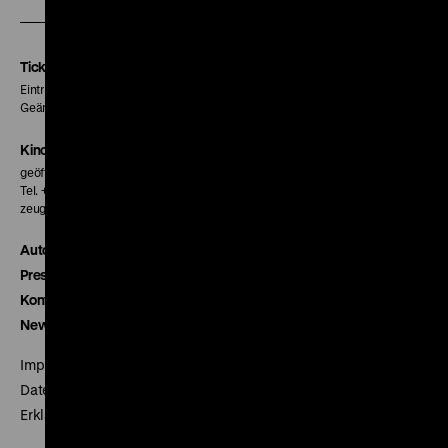
unserer
unserer
unserer
Instagram
Facebook
Letterboxd
Seite
Seite
Seite
Tickets
Eintritt 5 €
Geänderte Preise sind im Programm vermerkt.
Kinokasse
geöffnet 30 Minuten vor Beginn der ersten Vorstellung
Tel. + 49 30 20304-770
zeughauskino@dhm.de
Autor*innen
Presse
Kontakt
Newsletter
Impressum
Datenschutz
Erklärung digitale Barrierefreiheit