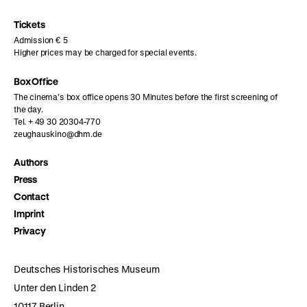
Instagram
Facebook
Letterboxd
page
page
page
Tickets
Admission € 5
Higher prices may be charged for special events.
Box Office
The cinema’s box office opens 30 Minutes before the first screening of
the day.
Tel. + 49 30 20304-770
zeughauskino@dhm.de
Authors
Press
Contact
Imprint
Privacy
Deutsches Historisches Museum
Unter den Linden 2
10117 Berlin