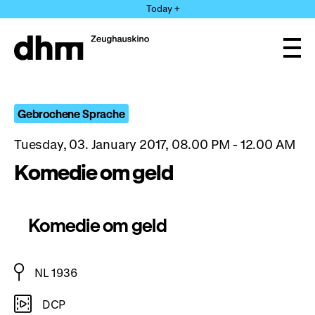
Jump
Today +
directly
to
the
Ope
page
and
clos
contents
the
navi
Gebrochene Sprache
Tuesday, 03. January 2017, 08.00 PM - 12.00 AM
Komedie om geld
Komedie om geld
NL 1936
DCP