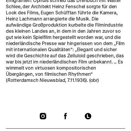
Emigranten: Ophüls schrieb das Drehbuch mit Walter
Schlee, der Architekt Heinz Fenschel sorgte für den
Look des Films, Eugen Schüfftan führte die Kamera,
Heinz Lachmann arrangierte die Musik. Die
aufwändige Großproduktion kurbelte die Filmindustrie
des kleinen Landes an, in dem in den Jahren zuvor so
gut wie kein Spielfilm hergestellt worden war, und die
niederländische Presse war hingerissen von dem „Film
mit internationalen Qualitäten“: „Elegant und sicher
wird die Geschichte auf das Zelluloid geschrieben, das
war bis jetzt im niederländischen Film unbekannt. … Es
wimmelt von virtuosen kompositorischen
Übergängen, von filmischen Rhythmen“
(
Rotterdamsch Nieuwsblad
, 7.11.1936). (obr)
To
To
To
our
our
our