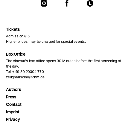
To
To
To
our
our
our
Instagram
Facebook
Letterboxd
page
page
page
Tickets
Admission € 5
Higher prices may be charged for special events.
Box Office
The cinema’s box office opens 30 Minutes before the first screening of
the day.
Tel. + 49 30 20304-770
zeughauskino@dhm.de
Authors
Press
Contact
Imprint
Privacy