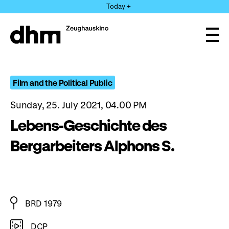
Jump
Today +
directly
to
the
Ope
page
and
clos
contents
the
navi
Film and the Political Public
Sunday, 25. July 2021, 04.00 PM
Lebens-Geschichte des
Bergarbeiters Alphons S.
BRD 1979
DCP