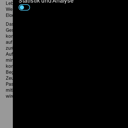
Statistik und Analyse
Lebensgeschichte von der Geburt bis zum Zweiten
Weltkrieg in eigenen Worten und mit selbstsicherer
Eloquenz wieder.
Dass sich der fesselnde, politisch scharfsichtige
Geschichtsbericht flüssig und spontan entfalten
konnte, führen die Regisseure Hübner und Voss auch
auf die neuartigen Möglichkeiten der Video-Aufnahme
zurück, ­die längere ununterbrochene
Aufzeichnungsdauer und das Vertrautheit schaffende
minimalistische Produktions-Set-Up. Außerdem
konnte das gedrehte Material Alphons Stiller direkt zur
Begutachtung vorgespielt werden, sodass der
Zeugnisgebende bei der Auswahl von relevanten
Passagen aus über 22 Stunden Interview-Material
mithalf und entsprechend als Ko-Regisseur geführt
wird. (chl)