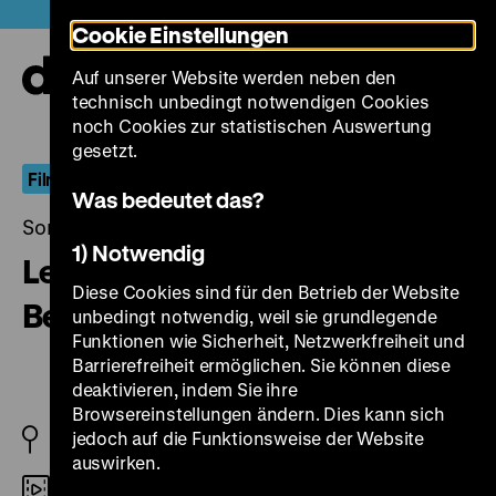
Direkt
Heute +
Cookie Einstellungen
zum
Seiteninhalt
Auf unserer Website werden neben den
springen
Navi
technisch unbedingt notwendigen Cookies
auf-
und
noch Cookies zur statistischen Auswertung
zuk
gesetzt.
Film und politische Öffentlichkeit
Was bedeutet das?
Sonntag, 25. Juli 2021, 16.00 Uhr
1) Notwendig
Lebens-Geschichte des
Diese Cookies sind für den Betrieb der Website
Bergarbeiters Alphons S.
unbedingt notwendig, weil sie grundlegende
Funktionen wie Sicherheit, Netzwerkfreiheit und
Barrierefreiheit ermöglichen. Sie können diese
deaktivieren, indem Sie ihre
Browsereinstellungen ändern. Dies kann sich
jedoch auf die Funktionsweise der Website
BRD 1979
auswirken.
DCP