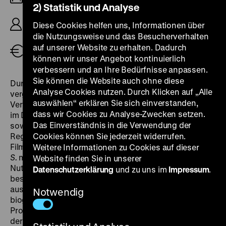
2) Statistik und Analyse
R/B: Christoph Hübner, Gabriele Voss, Alphons
Diese Cookies helfen uns, Informationen über
Stiller, 256‘
die Nutzungsweise und das Besucherverhalten
auf unserer Website zu erhalten. Dadurch
Tickets
können wir unser Angebot kontinuierlich
verbessern und an Ihre Bedürfnisse anpassen.
Sie können die Website auch ohne diese
Durch die Wiederverwendbarkeit des Materials, die
Analyse Cookies nutzen. Durch Klicken auf „Alle
vergleichsweise kompakte Apparatur und unmittelbare
auswählen“ erklären Sie sich einverstanden,
Verfügbarkeit des Aufgezeichneten ermöglichte Video
dass wir Cookies zu Analyse-Zwecken setzen.
im Dokumentarbereich ein anderes Verhältnis zur Zeit
Das Einverständnis in die Verwendung der
sowie neue Formen des kollektiven Filmschaffens. Die
Regisseure des dichten, vielstündigen Oral History-
Cookies können Sie jederzeit widerrufen.
Films
Lebens-Geschichte des Bergarbeiters Alphons
Weitere Informationen zu Cookies auf dieser
S.
machten sich diese Chancen auf besondere Art zu
Website finden Sie in unserer
Nutze. Abgesehen von einigen wenigen Foto-Inserts
Datenschutzerklärung
und zu uns im
Impressum
.
besteht das in acht Teile gegliederte Werk
ausschließlich aus einer ausgreifenden
Notwendig
biographischen Erzählung des titelgebenden
Protagonisten. An seinem Küchentisch sitzend, gibt
der Kommunist Alphons Stiller seine