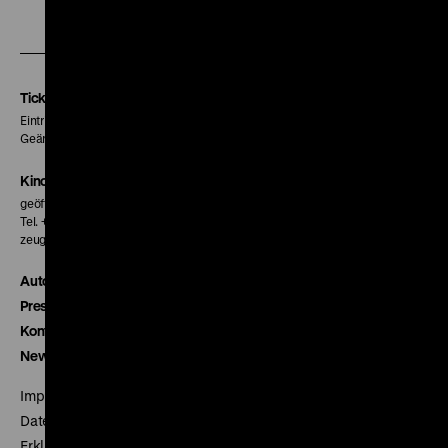
Zu
Zu
Zu
unserer
unserer
unserer
Instagram
Facebook
Letterboxd
Seite
Seite
Seite
Tickets
Eintritt 5 €
Geänderte Preise sind im Programm vermerkt.
Kinokasse
geöffnet 30 Minuten vor Beginn der ersten Vorstellung
Tel. + 49 30 20304-770
zeughauskino@dhm.de
Autor*innen
Presse
Kontakt
Newsletter
Impressum
Datenschutz
Erklärung digitale Barrierefreiheit