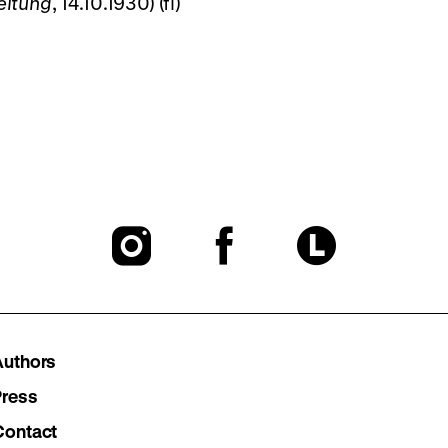
eitung
, 14.10.1930) (fl)
To
To
To
our
our
our
Instagram
Facebook
Lette
Authors
page
page
page
Press
Contact