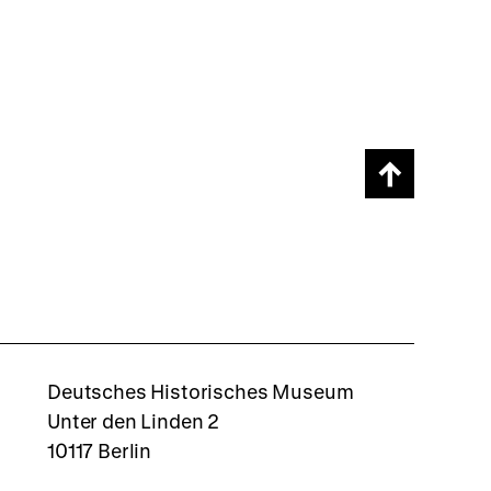
Scroll
page
back
to
top
rboxd
Deutsches Historisches Museum
Unter den Linden 2
10117 Berlin