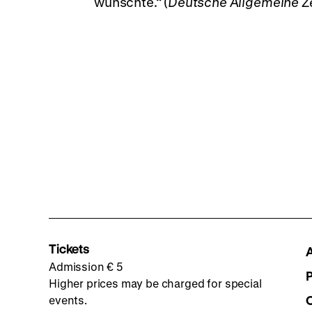
wünschte.“ (
Deutsche Allgemeine Z
Tickets
Admission € 5
Higher prices may be charged for special
events.