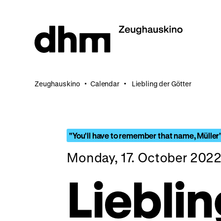
Jump
directly
to
the
page
contents
Zeughauskino
Calendar
Liebling der Götter
"You'll have to remember that name, Müller
Monday, 17. October 2022
Lieblin