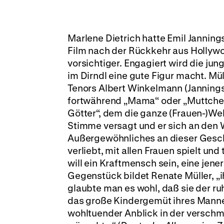
Marlene Dietrich hatte Emil Janning
Film nach der Rückkehr aus Hollywoo
vorsichtiger. Engagiert wird die jun
im Dirndl eine gute Figur macht. Mül
Tenors Albert Winkelmann (Jannings)
fortwährend „Mama“ oder „Muttchen“
Götter“, dem die ganze (Frauen-)Wel
Stimme versagt und er sich an den 
Außergewöhnliches an dieser Geschi
verliebt, mit allen Frauen spielt und
will ein Kraftmensch sein, eine jene
Gegenstück bildet Renate Müller, „
glaubte man es wohl, daß sie der ru
das große Kindergemüt ihres Mannes. 
wohltuender Anblick in der verschm