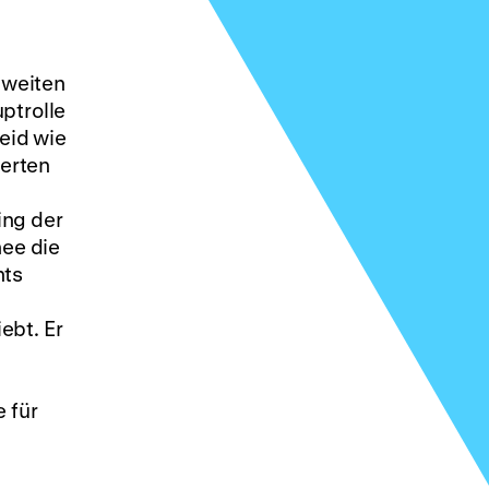
zweiten
ptrolle
leid wie
ierten
ing der
nee die
hts
ebt. Er
 für