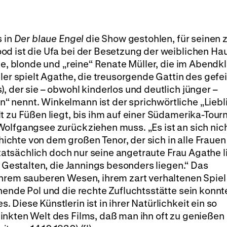
s in
Der blaue Engel
die Show gestohlen, für seinen 
d ist die Ufa bei der Besetzung der weiblichen Hau
ge, blonde und „reine“ Renate Müller, die im Abendk
ler spielt Agathe, die treusorgende Gattin des gefe
, der sie – obwohl kinderlos und deutlich jünger –
 nennt. Winkelmann ist der sprichwörtliche „Liebl
t zu Füßen liegt, bis ihm auf einer Südamerika-Tour
Wolfgangsee zurückziehen muss. „Es ist an sich nic
chte von dem großen Tenor, der sich in alle Frauen
 tatsächlich doch nur seine angetraute Frau Agathe li
r Gestalten, die Jannings besonders liegen.“ Das
ihrem sauberen Wesen, ihrem zart verhaltenen Spiel
hende Pol und die rechte Zufluchtsstätte sein konnte
Diese Künstlerin ist in ihrer Natürlichkeit ein so
inkten Welt des Films, daß man ihn oft zu genießen