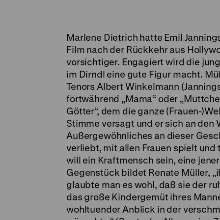
Marlene Dietrich hatte Emil Janning
Film nach der Rückkehr aus Hollywoo
vorsichtiger. Engagiert wird die jun
im Dirndl eine gute Figur macht. Mül
Tenors Albert Winkelmann (Jannings)
fortwährend „Mama“ oder „Muttchen“
Götter“, dem die ganze (Frauen-)Wel
Stimme versagt und er sich an den 
Außergewöhnliches an dieser Geschi
verliebt, mit allen Frauen spielt und
will ein Kraftmensch sein, eine jene
Gegenstück bildet Renate Müller, „
glaubte man es wohl, daß sie der ru
das große Kindergemüt ihres Mannes. 
wohltuender Anblick in der verschm