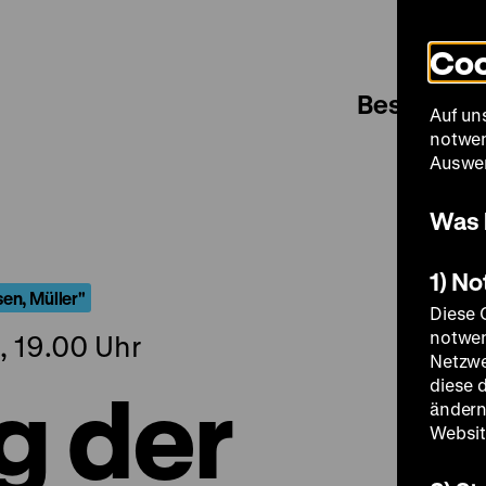
Coo
Besuch
Auf un
notwen
Auswer
Was 
1) N
en, Müller"
Diese 
notwen
, 19.00 Uhr
Netzwe
g der
diese 
ändern
Websit