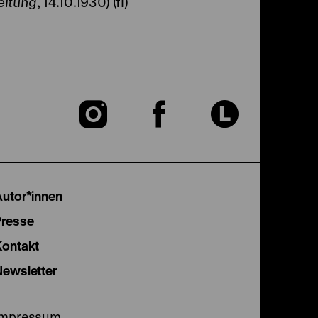
eitung
, 14.10.1930) (fl)
Zu
Zu
Zu
unserer
unserer
unser
Instagram
Facebook
Lette
Autor*innen
Seite
Seite
Seite
Presse
Kontakt
Newsletter
Impressum