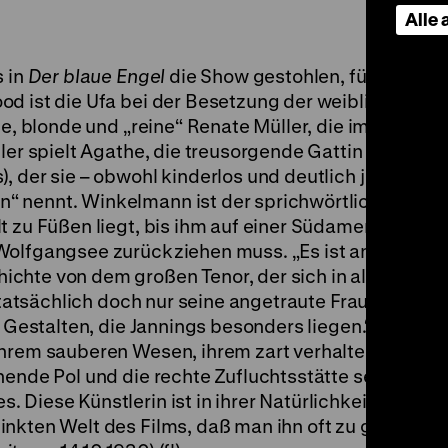
Alle
s in
Der blaue Engel
die Show gestohlen, für seinen 
d ist die Ufa bei der Besetzung der weiblichen Hau
ge, blonde und „reine“ Renate Müller, die im Abendk
ler spielt Agathe, die treusorgende Gattin des gefe
, der sie – obwohl kinderlos und deutlich jünger –
 nennt. Winkelmann ist der sprichwörtliche „Liebl
t zu Füßen liegt, bis ihm auf einer Südamerika-Tour
Wolfgangsee zurückziehen muss. „Es ist an sich nic
chte von dem großen Tenor, der sich in alle Frauen
 tatsächlich doch nur seine angetraute Frau Agathe li
r Gestalten, die Jannings besonders liegen.“ Das
ihrem sauberen Wesen, ihrem zart verhaltenen Spiel
hende Pol und die rechte Zufluchtsstätte sein konnte
Diese Künstlerin ist in ihrer Natürlichkeit ein so
inkten Welt des Films, daß man ihn oft zu genießen