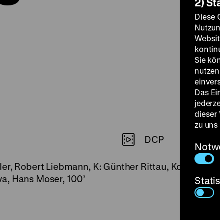
2) St
Diese 
Nutzun
Websit
kontin
Sie kö
nutzen.
einver
Das Ei
jederz
dieser
zu uns
DCP
Notw
er, Robert Liebmann, K: Günther Rittau, Konstantin 
a, Hans Moser, 100’
Stati