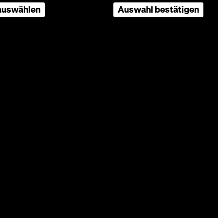
 auswählen
Auswahl bestätigen
zweiten
ptrolle
leid wie
ierten
ing der
nee die
hts
ebt. Er
 für