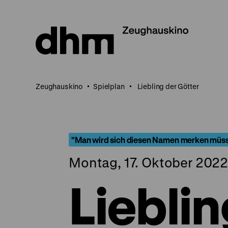
Direkt
zum
Seiteninhalt
springen
Zeughauskino
Spielplan
Liebling der Götter
"Man wird sich diesen Namen merken müss
Montag, 17. Oktober 2022
Lieblin