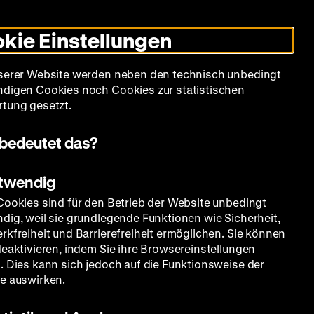
Leichte
Gebärdensprache
Suche
Heute +
Deutsch
Englisch
DHM
Dunklen
De
En
Sprache
Modus
kie Einstellungen
umschalten
Spielplan
Filmreihen
Über uns
serer Website werden neben den technisch unbedingt
digen Cookies noch Cookies zur statistischen
tung gesetzt.
bedeutet das?
otwendig
Cookies sind für den Betrieb der Website unbedingt
dig, weil sie grundlegende Funktionen wie Sicherheit,
rkfreiheit und Barrierefreiheit ermöglichen. Sie können
deaktivieren, indem Sie ihre Browsereinstellungen
. Dies kann sich jedoch auf die Funktionsweise der
e auswirken.