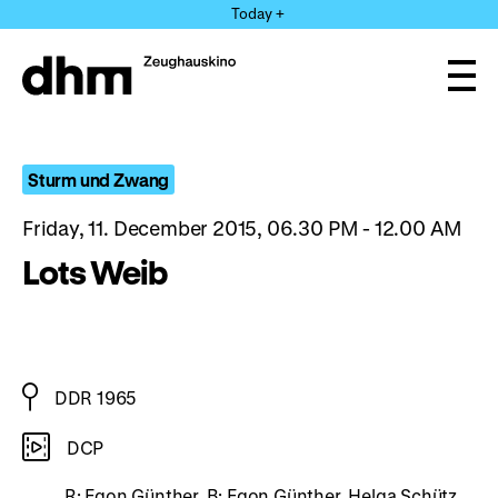
Jump
Today +
directly
to
the
Ope
page
and
clos
contents
the
navi
Sturm und Zwang
Friday, 11. December 2015, 06.30 PM - 12.00 AM
Lots Weib
DDR 1965
DCP
R: Egon Günther, B: Egon Günther, Helga Schütz,