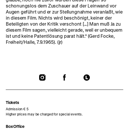
schonungslos dem Zuschauer auf der Leinwand vor
Augen geführt und er zur Stellungnahme veranlaßt, wie
in diesem Film. Nichts wird beschönigt, keiner der
Beteiligten von der Kritik verschont […] Man muß Ja zu
diesem Film sagen, vielleicht gerade, weil er unbequem
ist und keine Patentlösung parat hält.“ (Gerd Focke,
Freiheit/Halle, 7.9.1965). (jr)
To
To
To
our
our
our
Instagram
Facebook
Letterboxd
page
page
page
Tickets
Admission € 5
Higher prices may be charged for special events.
Box Office