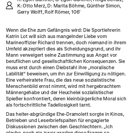
K: Otto Merz, D: Marita Böhme, Günther Simon,
Gerry Wolff, Rolf Römer, 106’
Wenn die Ehe zum Gefängnis wird: Die Sportlehrerin
Katrin Lot will sich aus mangelnder Liebe vom
Marineoffizier Richard trennen, doch niemand in ihrem
Umfeld akzeptiert dies als Scheidungsgrund, und ihr
Mann verweigert seine Zustimmung aus Angst vor
beruflichen und gesellschaftlichen Konsequenzen. Sie
muss erst durch einen Diebstahl ihre „moralische
Labilität“ beweisen, um ihn zur Einwilligung zu nötigen.
Eine verheiratete Frau, die das neue sozialistische
Menschenbild ernst nimmt, wird mit hergebrachtem
Männergehabe und der Heuchelei sozialistischer
Spießer konfrontiert, deren kleinbürgerliche Moral sich
als fortschrittliche Tadellosigkeit tarnt.
Das heiter-abgründige Ehe-Dramolett sorgte in Kinos,
Betrieben und Leserbriefspalten für engagierte
Diskussionen zwischen den Geschlechtern. „Ich
glaube, noch nie zuvor wurden diese Fragen so