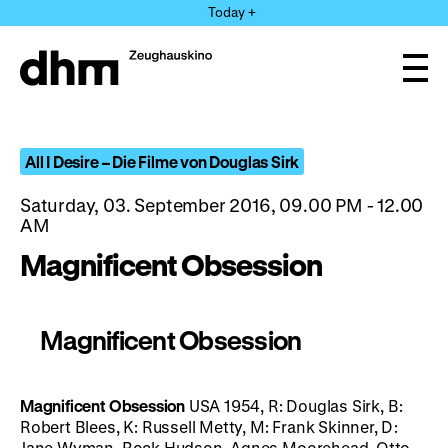
Jump
Today +
directly
to
the
Ope
page
and
clos
contents
the
navi
All I Desire – Die Filme von Douglas Sirk
Saturday, 03. September 2016, 09.00 PM - 12.00
AM
Magnificent Obsession
Magnificent Obsession
Magnificent Obsession
USA 1954, R: Douglas Sirk, B:
Robert Blees, K: Russell Metty, M: Frank Skinner, D:
Jane Wyman, Rock Hudson, Agnes Moorehead, Otto