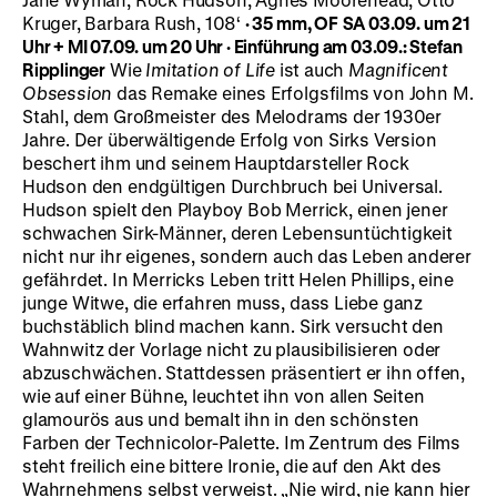
Kruger, Barbara Rush, 108‘
·
35 mm, OF
SA 03.09. um 21
Uhr + MI 07.09. um 20 Uhr · Einführung am 03.09.: Stefan
Ripplinger
Wie
Imitation of Life
ist auch
Magnificent
Obsession
das Remake eines Erfolgsfilms von John M.
Stahl, dem Großmeister des Melodrams der 1930er
Jahre. Der überwältigende Erfolg von Sirks Version
beschert ihm und seinem Hauptdarsteller Rock
Hudson den endgültigen Durchbruch bei Universal.
Hudson spielt den Playboy Bob Merrick, einen jener
schwachen Sirk-Männer, deren Lebensuntüchtigkeit
nicht nur ihr eigenes, sondern auch das Leben anderer
gefährdet. In Merricks Leben tritt Helen Phillips, eine
junge Witwe, die erfahren muss, dass Liebe ganz
buchstäblich blind machen kann. Sirk versucht den
Wahnwitz der Vorlage nicht zu plausibilisieren oder
abzuschwächen. Stattdessen präsentiert er ihn offen,
wie auf einer Bühne, leuchtet ihn von allen Seiten
glamourös aus und bemalt ihn in den schönsten
Farben der Technicolor-Palette. Im Zentrum des Films
steht freilich eine bittere Ironie, die auf den Akt des
Wahrnehmens selbst verweist. „Nie wird, nie kann hier