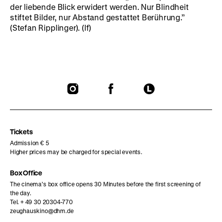
der liebende Blick erwidert werden. Nur Blindheit
stiftet Bilder, nur Abstand gestattet Berührung.”
(Stefan Ripplinger). (lf)
To
To
To
our
our
our
Instagram
Facebook
Letterboxd
page
page
page
Tickets
Admission € 5
Higher prices may be charged for special events.
Box Office
The cinema’s box office opens 30 Minutes before the first screening of
the day.
Tel. + 49 30 20304-770
zeughauskino@dhm.de