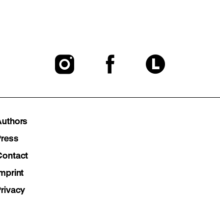
To
To
To
our
our
our
Instagram
Facebook
Lette
Authors
page
page
page
Press
Contact
mprint
Privacy