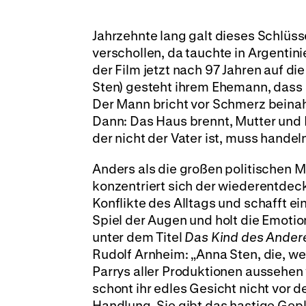
Jahrzehnte lang galt dieses Schlüs
verschollen, da tauchte in Argentini
der Film jetzt nach 97 Jahren auf d
Sten) gesteht ihrem Ehemann, dass i
Der Mann bricht vor Schmerz beina
Dann: Das Haus brennt, Mutter und 
der nicht der Vater ist, muss handel
Anders als die großen politischen 
konzentriert sich der wiederentdec
Konflikte des Alltags und schafft ei
Spiel der Augen und holt die Emotio
unter dem Titel
Das Kind des Ander
Rudolf Arnheim: „Anna Sten, die, we
Parrys aller Produktionen aussehen
schont ihr edles Gesicht nicht vor
Handlung. Sie gibt das hastige Gep