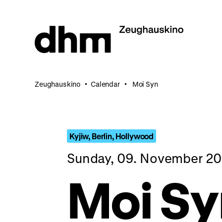
Jump
directly
to
the
page
contents
Zeughauskino
Calendar
Moi Syn
Kyjiw, Berlin, Hollywood
Sunday, 09. November 2
Moi Sy