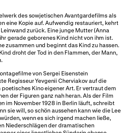
selwerk des sowjetischen Avantgardefilms als
en eine Kopie auf. Aufwendig restauriert, kehrt
ie Leinwand zurück. Eine junge Mutter (Anna
hr gerade geborenes Kind nicht von ihm ist.
he zusammen und beginnt das Kind zu hassen.
Kind droht der Tod in den Flammen, der Mann,
n.
Montagefilme von Sergei Eisenstein
kte Regisseur Yevgenii Cherviakov auf die
n poetisches Kino eigener Art. Er vertraut dem
nen der Figuren ganz nah heran. Als der Film
en
im November 1928 in Berlin läuft, schreibt
nn sie will, so schön aussehen kann wie die Lee
 würden, wenn es sich irgend machen ließe,
 den Niederschlägen der dramatischen
lapper einer ängstlichen Sünderin ebenso