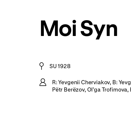
Moi Syn
SU 1928
R: Yevgenii Cherviakov, B: Yevge
Pëtr Berëzov, Ol’ga Trofimova,