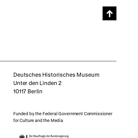
Scroll
page
back
to
top
rboxd
Deutsches Historisches Museum
Unter den Linden 2
10117 Berlin
Funded by the Federal Government Commissioner
for Culture and the Media