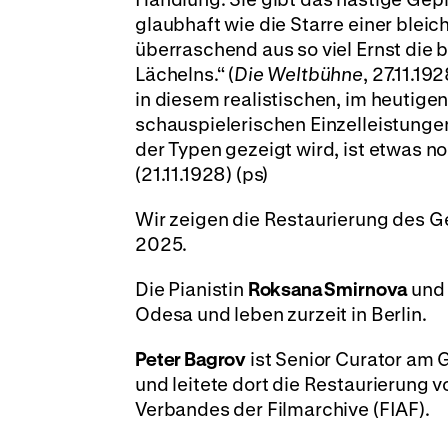
glaubhaft wie die Starre einer blei
überraschend aus so viel Ernst die 
Lächelns.“ (
Die Weltbühne
, 27.11.19
in diesem realistischen, im heutig
schauspielerischen Einzelleistungen
der Typen gezeigt wird, ist etwas n
(21.11.1928) (ps)
Wir zeigen die Restaurierung des 
2025.
Die Pianistin
Roksana Smirnova
und 
Odesa und leben zurzeit in Berlin.
Peter Bagrov
ist Senior Curator am
und leitete dort die Restaurierung 
Verbandes der Filmarchive (FIAF).