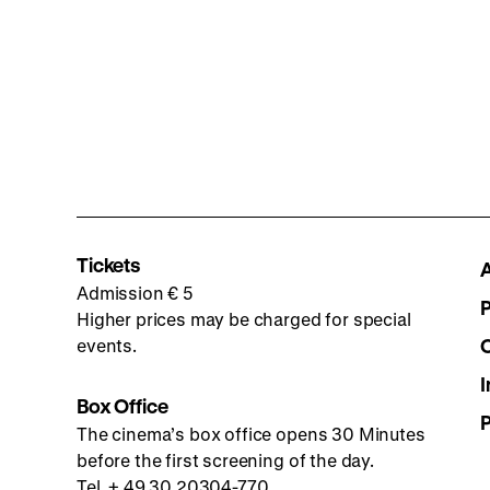
Tickets
Admission € 5
Higher prices may be charged for special
events.
I
Box Office
The cinema’s box office opens 30 Minutes
before the first screening of the day.
Tel. + 49 30 20304-770