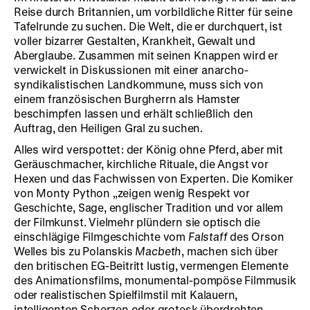
Reise durch Britannien, um vorbildliche Ritter für seine
Tafelrunde zu suchen. Die Welt, die er durchquert, ist
voller bizarrer Gestalten, Krankheit, Gewalt und
Aberglaube. Zusammen mit seinen Knappen wird er
verwickelt in Diskussionen mit einer anarcho-
syndikalistischen Landkommune, muss sich von
einem französischen Burgherrn als Hamster
beschimpfen lassen und erhält schließlich den
Auftrag, den Heiligen Gral zu suchen.
Alles wird verspottet: der König ohne Pferd, aber mit
Geräuschmacher, kirchliche Rituale, die Angst vor
Hexen und das Fachwissen von Experten. Die Komiker
von Monty Python „zeigen wenig Respekt vor
Geschichte, Sage, englischer Tradition und vor allem
der Filmkunst. Vielmehr plündern sie optisch die
einschlägige Filmgeschichte vom
Falstaff
des Orson
Welles bis zu Polanskis
Macbeth
, machen sich über
den britischen EG-Beitritt lustig, vermengen Elemente
des Animationsfilms, monumental-pompöse Filmmusik
oder realistischen Spielfilmstil mit Kalauern,
intelligenten Scherzen oder grotesk überdrehten