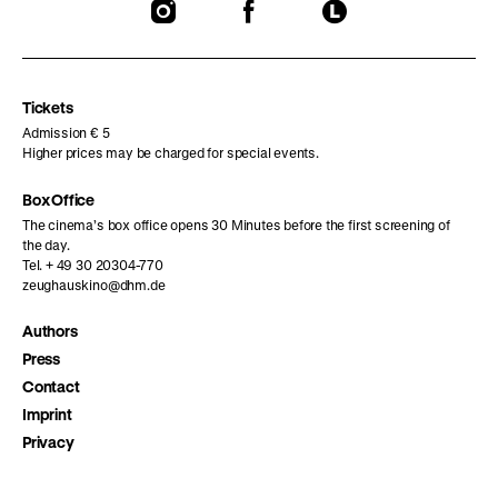
To
To
To
our
our
our
Instagram
Facebook
Letterboxd
page
page
page
Tickets
Admission € 5
Higher prices may be charged for special events.
Box Office
The cinema’s box office opens 30 Minutes before the first screening of
the day.
Tel. + 49 30 20304-770
zeughauskino@dhm.de
Authors
Press
Contact
Imprint
Privacy