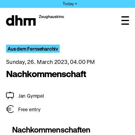
Jump
Today +
directly
to
the
Ope
page
and
clos
contents
the
navi
Aus dem Fernseharchiv
Sunday, 26. March 2023, 04.00 PM
Nachkommenschaft
Jan Gympel
Free entry
Nachkommenschaften