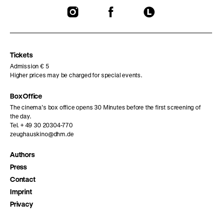
To
To
To
our
our
our
Instagram
Facebook
Letterboxd
page
page
page
Tickets
Admission € 5
Higher prices may be charged for special events.
Box Office
The cinema’s box office opens 30 Minutes before the first screening of
the day.
Tel. + 49 30 20304-770
zeughauskino@dhm.de
Authors
Press
Contact
Imprint
Privacy