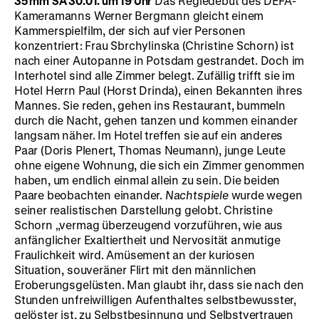
35 mm
SA 30.01. um 19 Uhr
Das Regiedebüt des DEFA-
Kameramanns Werner Bergmann gleicht einem
Kammerspielfilm, der sich auf vier Personen
konzentriert: Frau Sbrchylinska (Christine Schorn) ist
nach einer Autopanne in Potsdam gestrandet. Doch im
Interhotel sind alle Zimmer belegt. Zufällig trifft sie im
Hotel Herrn Paul (Horst Drinda), einen Bekannten ihres
Mannes. Sie reden, gehen ins Restaurant, bummeln
durch die Nacht, gehen tanzen und kommen einander
langsam näher. Im Hotel treffen sie auf ein anderes
Paar (Doris Plenert, Thomas Neumann), junge Leute
ohne eigene Wohnung, die sich ein Zimmer genommen
haben, um endlich einmal allein zu sein. Die beiden
Paare beobachten einander.
Nachtspiele
wurde wegen
seiner realistischen Darstellung gelobt. Christine
Schorn „vermag überzeugend vorzuführen, wie aus
anfänglicher Exaltiertheit und Nervosität anmutige
Fraulichkeit wird. Amüsement an der kuriosen
Situation, souveräner Flirt mit den männlichen
Eroberungsgelüsten. Man glaubt ihr, dass sie nach den
Stunden unfreiwilligen Aufenthaltes selbstbewusster,
gelöster ist, zu Selbstbesinnung und Selbstvertrauen