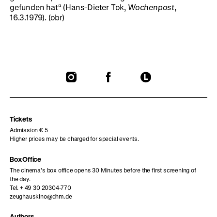
gefunden hat“ (Hans-Dieter Tok,
Wochenpost
,
16.3.1979). (obr)
To
To
To
our
our
our
Instagram
Facebook
Letterboxd
page
page
page
Tickets
Admission € 5
Higher prices may be charged for special events.
Box Office
The cinema’s box office opens 30 Minutes before the first screening of
the day.
Tel. + 49 30 20304-770
zeughauskino@dhm.de
Authors