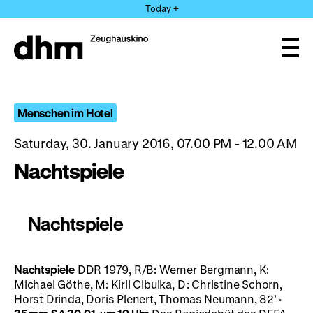
Jump
Today +
directly
to
the
Ope
page
and
clos
contents
the
navi
Menschen im Hotel
Saturday, 30. January 2016, 07.00 PM - 12.00 AM
Nachtspiele
Nachtspiele
Nachtspiele
DDR 1979, R/B: Werner Bergmann, K:
Michael Göthe, M: Kiril Cibulka, D: Christine Schorn,
Horst Drinda, Doris Plenert, Thomas Neumann, 82’
·