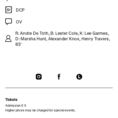
DCP
OV
R: Andre De Toth, B: Lester Cole, K: Lee Garmes,
D: Marsha Hunt, Alexander Knox, Henry Travers,
85'
To
To
To
our
our
our
Instagram
Facebook
Letterboxd
page
page
page
Tickets
Admission € 5
Higher prices may be charged for special events.