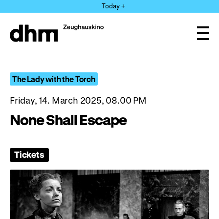
Jump
Today +
directly
to
the
Ope
page
and
clos
contents
the
navi
The Lady with the Torch
Friday, 14. March 2025, 08.00 PM
None Shall Escape
Tickets