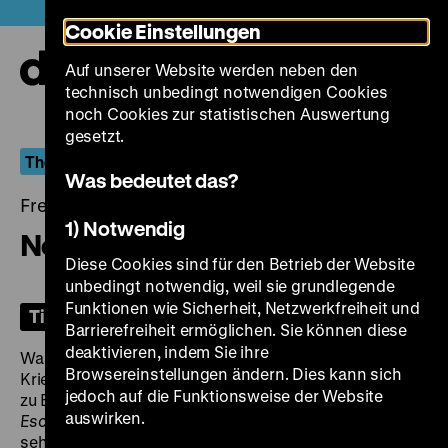
Direkt
Heute +
Cookie Einstellungen
zum
Seiteninhalt
Auf unserer Website werden neben den
springen
Navi
technisch unbedingt notwendigen Cookies
auf-
und
noch Cookies zur statistischen Auswertung
zuk
gesetzt.
The Lady with the Torch
Was bedeutet das?
Freitag, 14. März 2025, 20.00 Uhr
1) Notwendig
None Shall Escape
Diese Cookies sind für den Betrieb der Website
unbedingt notwendig, weil sie grundlegende
Funktionen wie Sicherheit, Netzwerkfreiheit und
Tickets
Barrierefreiheit ermöglichen. Sie können diese
deaktivieren, indem Sie ihre
Was soll mit den nationalsozialistischen
Browsereinstellungen ändern. Dies kann sich
Kriegsverbrechern passieren, wenn der Krieg einmal
jedoch auf die Funktionsweise der Website
zu Ende ist? Eine Vision davon ist in
None Shall
auswirken.
Escape
, entstanden zwei Jahre vor Kriegsende, zu
sehen: Beschrieben wird der Prozess gegen einen SS-