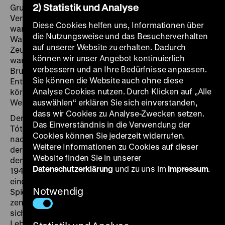
2) Statistik und Analyse
Gruppenführer, der im besetzten Polen für die
Verfolgung der jüdischen Bevölkerung verantwortlich
Diese Cookies helfen uns, Informationen über
war und nun vor einem internationalen Gericht in
die Nutzungsweise und das Besucherverhalten
Warschau angeklagt ist. Es werden Personen in den
auf unserer Website zu erhalten. Dadurch
Zeugenstand gerufen, die ihm früher verbunden
können wir unser Angebot kontinuierlich
waren, darunter seine ehemalige Verlobte und sein
verbessern und an Ihre Bedürfnisse anpassen.
Bruder. In Rückblenden erzählt der Film die
Sie können die Website auch ohne diese
Entwicklung des Täters vom verbitterten und
Analyse Cookies nutzen. Durch Klicken auf „Alle
körperlich versehrten Heimkehrer aus dem Ersten
Weltkrieg zum fanatischen Nationalsozialisten.
auswählen“ erklären Sie sich einverstanden,
dass wir Cookies zu Analyse-Zwecken setzen.
Der Regisseur Andre De Toth (Endre Antal Mihály
Das Einverständnis in die Verwendung der
Tóth), selbst ungarisch-jüdischer Herkunft, emigrierte
Cookies können Sie jederzeit widerrufen.
nach den Rassengesetzen des Horthy-Regimes und
Weitere Informationen zu Cookies auf dieser
der Ausweitung des deutschen Machtbereichs nach
Website finden Sie in unserer
dem Überfall auf Polen über England in die USA. Sein
Datenschutzerklärung
und zu uns im
Impressum
.
1943 gedrehtes Gerichtsdrama, das für die Gründung
eines Kriegsgerichtshofs plädiert, war einer der ersten
Notwendig
Spielfilme, die den Holocaust thematisierten. Eine
zentrale Szene, die De Toth sehr wichtig war, zeigt, wie
sich die verfolgten Juden und Jüdinnen in
Lebensgefahr der Deportation in Güterwaggons