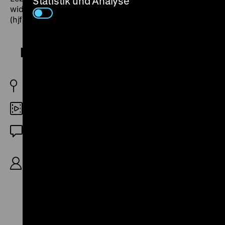
Statistik und Analyse
widersetzen und sich zum Widerstand entschließen.
(hjf)
None Shall Escape
USA 1944
DCP
OF
R: Andre De Toth, B: Lester Cole, K: Lee Garmes,
D: Marsha Hunt, Alexander Knox, Henry Travers,
85'