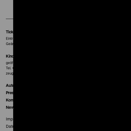
Zu
Zu
Zu
unserer
unserer
unserer
Instagram
Facebook
Letterboxd
Seite
Seite
Seite
Tickets
Eintritt 5 €
Geänderte Preise sind im Programm vermerkt.
Kinokasse
geöffnet 30 Minuten vor Beginn der ersten Vorstellung
Tel. + 49 30 20304-770
zeughauskino@dhm.de
Autor*innen
Presse
Kontakt
Newsletter
Impressum
Datenschutz