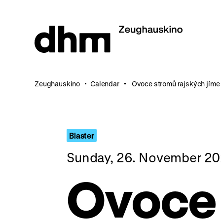
Jump
directly
to
the
page
contents
Zeughauskino
Calendar
Ovoce stromů rajských jíme
Blaster
Sunday, 26. November 20
Ovoce