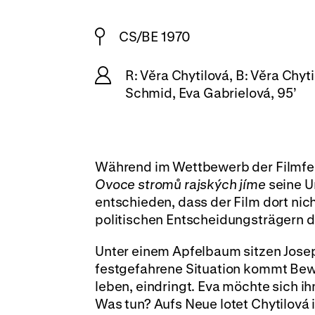
CS/BE 1970
R: Věra Chytilová, B: Věra Chyt
Schmid, Eva Gabrielová, 95’
Während im Wettbewerb der Filmfest
Ovoce stromů rajských jíme
seine U
entschieden, dass der Film dort nic
politischen Entscheidungsträgern d
Unter einem Apfelbaum sitzen Joseph 
festgefahrene Situation kommt Bewe
leben, eindringt. Eva möchte sich ih
Was tun? Aufs Neue lotet Chytilová 