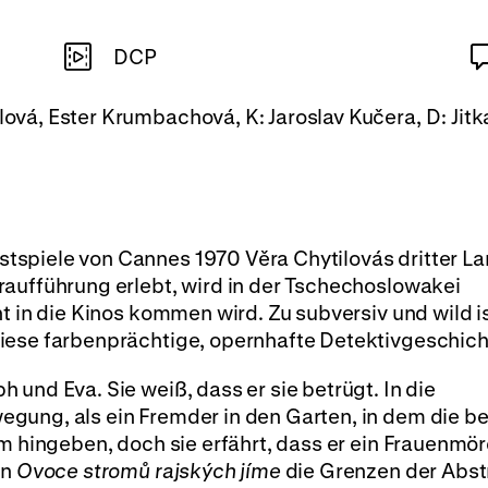
DCP
ilová, Ester Krumbachová, K: Jaroslav Kučera, D: Jit
spiele von Cannes 1970 Věra Chytilovás dritter La
raufführung erlebt, wird in der Tschechoslowakei
ht in die Kinos kommen wird. Zu subversiv und wild i
iese farbenprächtige, opernhafte Detektivgeschich
und Eva. Sie weiß, dass er sie betrügt. In die
gung, als ein Fremder in den Garten, in dem die b
m hingeben, doch sie erfährt, dass er ein Frauenmörd
in
Ovoce stromů rajských jíme
die Grenzen der Abst