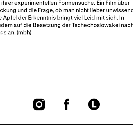
 ihrer experimentellen Formensuche. Ein Film über
ckung und die Frage, ob man nicht lieber unwissen
Apfel der Erkenntnis bringt viel Leid mit sich. In
 zudem auf die Besetzung der Tschechoslowakei nach
gs an. (mbh)
To
To
To
our
our
our