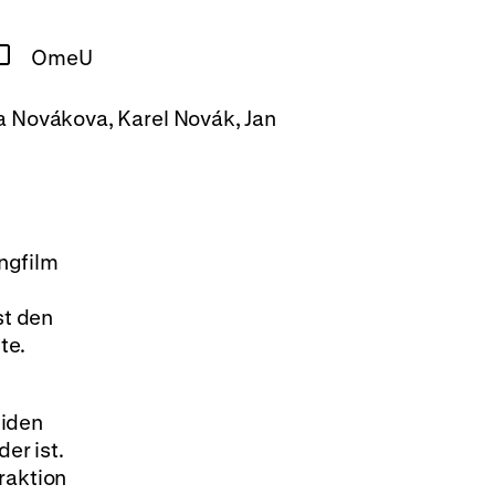
OmeU
ka Novákova, Karel Novák, Jan
ngfilm
st den
te.
eiden
er ist.
raktion