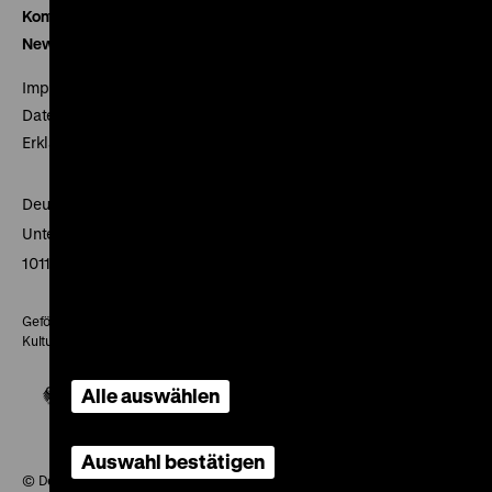
Kontakt
Newsletter
Impressum
Datenschutz
Erklärung digitale Barrierefreiheit
Deutsches Historisches Museum
Unter den Linden 2
10117 Berlin
Gefördert mit Mitteln des Beauftragten der Bundesregierung für
Kultur und Medien
Alle auswählen
Auswahl bestätigen
© Deutsches Historisches Museum, 2026