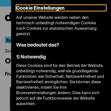
Direkt
Heute +
Cookie Einstellungen
zum
Seiteninhalt
Auf unserer Website werden neben den
springen
Navi
technisch unbedingt notwendigen Cookies
auf-
und
noch Cookies zur statistischen Auswertung
zuk
gesetzt.
Sprengmeisterin
Was bedeutet das?
Sonntag, 26. November 2023, 18.30 Uhr
1) Notwendig
Ovoce stromů rajských jíme
Diese Cookies sind für den Betrieb der Website
unbedingt notwendig, weil sie grundlegende
Fruit of Paradise
Funktionen wie Sicherheit, Netzwerkfreiheit und
Barrierefreiheit ermöglichen. Sie können diese
deaktivieren, indem Sie ihre
Browsereinstellungen ändern. Dies kann sich
jedoch auf die Funktionsweise der Website
auswirken.