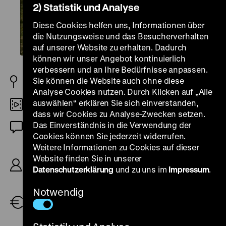
2) Statistik und Analyse
Diese Cookies helfen uns, Informationen über
die Nutzungsweise und das Besucherverhalten
auf unserer Website zu erhalten. Dadurch
können wir unser Angebot kontinuierlich
verbessern und an Ihre Bedürfnisse anpassen.
Sie können die Website auch ohne diese
CS/BE 1970
Analyse Cookies nutzen. Durch Klicken auf „Alle
auswählen“ erklären Sie sich einverstanden,
DCP
dass wir Cookies zu Analyse-Zwecken setzen.
Das Einverständnis in die Verwendung der
OmeU
Cookies können Sie jederzeit widerrufen.
Weitere Informationen zu Cookies auf dieser
R: Věra Chytilová, B: Věra Chytilová, Ester
Website finden Sie in unserer
Krumbachová, K: Jaroslav Kučera, D: Jitka
Datenschutzerklärung
und zu uns im
Impressum
.
Novákova, Karel Novák, Jan Schmid, Eva
Gabrielová, 95’
Notwendig
Tickets