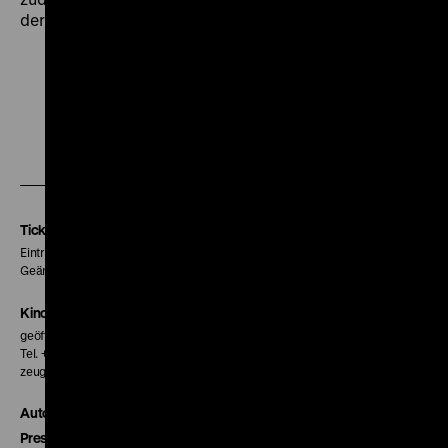
der Niederschlagung des Prager Frühlings an. (mbh)
Zu
Zu
Zu
unserer
unserer
unserer
Instagram
Facebook
Letterboxd
Seite
Seite
Seite
Tickets
Eintritt 5 €
Geänderte Preise sind im Programm vermerkt.
Kinokasse
geöffnet 30 Minuten vor Beginn der ersten Vorstellung
Tel. + 49 30 20304-770
zeughauskino@dhm.de
Autor*innen
Presse