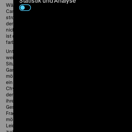
Statistik und Analyse
Während im Wettbewerb der Filmfestspiele von
Cannes 1970 Věra Chytilovás dritter Langfilm
Ovoce
stromů rajských jíme
seine Uraufführung erlebt, wird in
der Tschechoslowakei entschieden, dass der Film dort
nicht in die Kinos kommen wird. Zu subversiv und wild
ist den politischen Entscheidungsträgern diese
farbenprächtige, opernhafte Detektivgeschichte.
Unter einem Apfelbaum sitzen Joseph und Eva. Sie
weiß, dass er sie betrügt. In die festgefahrene
Situation kommt Bewegung, als ein Fremder in den
Garten, in dem die beiden verweilen, eindringt. Eva
möchte sich ihm hingeben, doch sie erfährt, dass er
ein Frauenmörder ist. Was tun? Aufs Neue lotet
Chytilová in
Ovoce stromů rajských jíme
die Grenzen
der Abstraktion aus und schafft so einen Höhepunkt
ihrer experimentellen Formensuche. Ein Film über
Geschlechterverhältnisse, Unterdrückung und die
Frage, ob man nicht lieber unwissend glücklich sein
möchte. Denn der rote Apfel der Erkenntnis bringt viel
Leid mit sich. In allegorischer Form spielt der Film
zudem auf die Besetzung der Tschechoslowakei nach